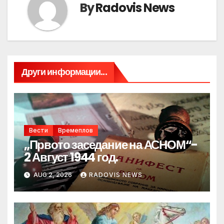
By
Radovis News
Други информации...
Вести
Времеплов
„Првото заседание на АСНОМ“-
2 Август 1944 год.
AUG 2, 2026
RADOVIS NEWS