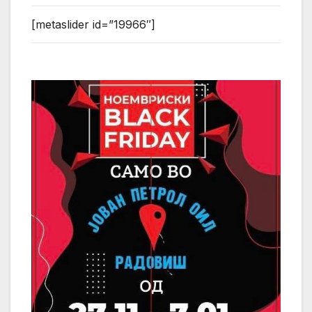
[metaslider id=”19966″]