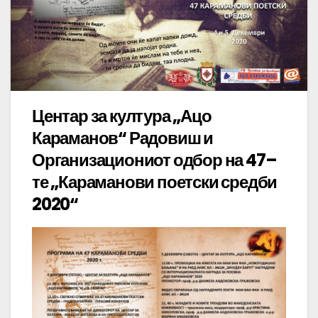
Центар за култура „Ацо
Караманов“ Радовиш и
Организациониот одбор на 47–
те „Караманови поетски средби
2020“