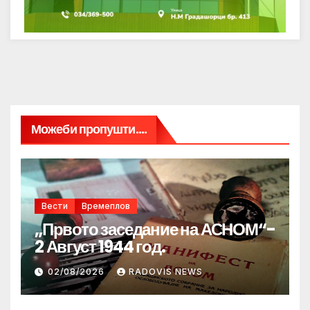
Можеби пропушти....
Вести
Времеплов
„Првото заседание на АСНОМ“-
2 Август 1944 год.
02/08/2026
RADOVIS NEWS