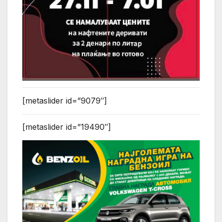
[metaslider id=”9079″]
[metaslider id=”19490″]