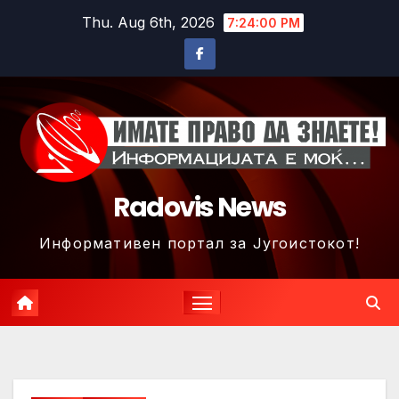
Skip
Thu. Aug 6th, 2026
7:24:03 PM
to
content
Radovis News
Информативен портал за Југоистокот!