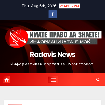
Skip
Thu. Aug 6th, 2026
2:34:08 PM
to
content
Radovis News
Информативен портал за Југоистокот!