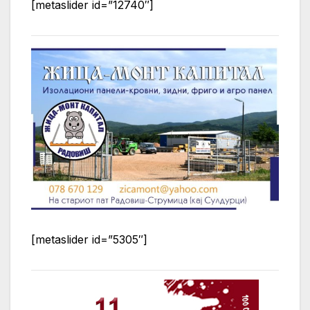
[metaslider id=”12740″]
[metaslider id=”5305″]