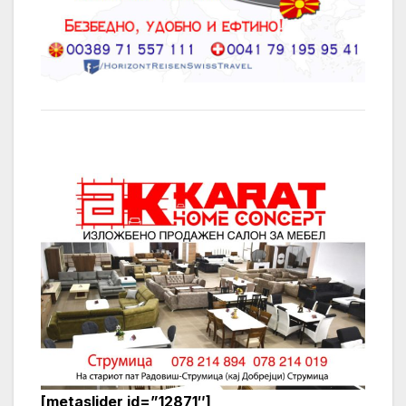
[metaslider id=”12871″]