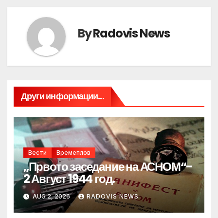
By
Radovis News
Други информации...
Вести
Времеплов
„Првото заседание на АСНОМ“-
2 Август 1944 год.
AUG 2, 2026
RADOVIS NEWS