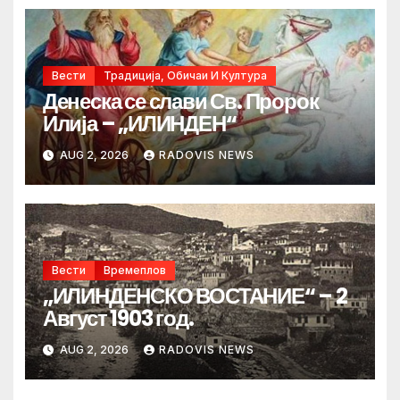
Вести
Традиција, Обичаи И Култура
Денеска се слави Св. Пророк
Илија – „ИЛИНДЕН“
AUG 2, 2026
RADOVIS NEWS
Вести
Времеплов
„ИЛИНДЕНСКО ВОСТАНИЕ“ – 2
Август 1903 год.
AUG 2, 2026
RADOVIS NEWS