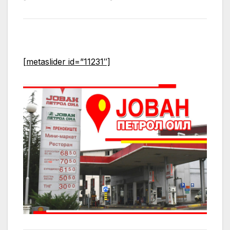
[metaslider id=”11231″]