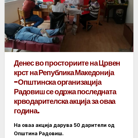
Денес во просториите на Црвен
крст на Република Македонија
-Општинска организација
Радовиш се одржа последната
крводарителска акција за оваа
година.
На оваа акција дарува 50 дарители од
Општина Радовиш.