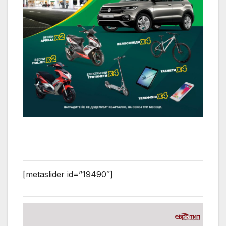
[metaslider id=”19490″]