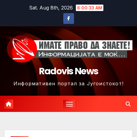
Skip
Sat. Aug 8th, 2026
8:00:36 AM
to
content
Radovis News
Информативен портал за Југоистокот!