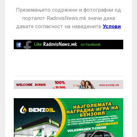
Преземањето содржини и фотографии од
порталот RadovisNews.mk значи дека
давате
согласност на нaведените
Услови