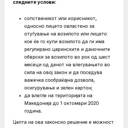
следните услови:
сопственикот или корисникот,
односно лицето овластено за
отуѓување на возилото или лицето
кое ќе го купи возилото да ги има
регулирано царинските и даночните
обврски за возилото во рок од шест
месеци од денот на влегувањето во
сила на овој закон и да поседува
важечка сообраќајна дозвола,
осигурување и зелен картон;
да влегле на територијата на
Македонија до 1 октомври 2020
година.
Целта на ова законско решение е можност