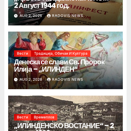
2 Август 1944 год.
AUG 2, 2026
RADOVIS NEWS
Вести
Традиција, Обичаи И Култура
Денеска се слави Св. Пророк
Илија – „ИЛИНДЕН“
AUG 2, 2026
RADOVIS NEWS
Вести
Времеплов
„ИЛИНДЕНСКО ВОСТАНИЕ“ – 2