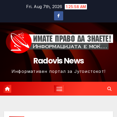
Skip
Fri. Aug 7th, 2026
1:26:01 AM
to
content
Radovis News
Информативен портал за Југоистокот!