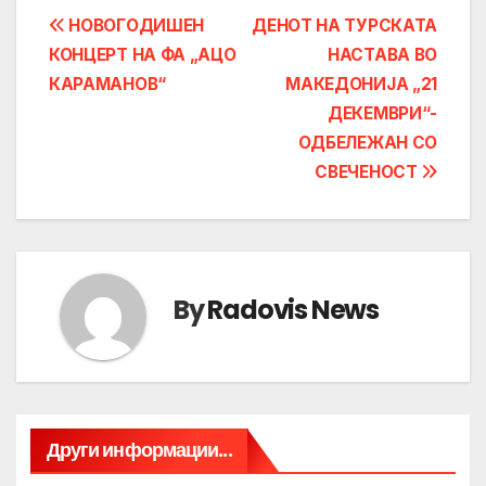
Post
НОВОГОДИШЕН
ДЕНОТ НА ТУРСКАТА
КОНЦЕРТ НА ФА „АЦО
НАСТАВА ВО
navigation
КАРАМАНОВ“
МАКЕДОНИЈА „21
ДЕКЕМВРИ“-
ОДБЕЛЕЖАН СО
СВЕЧЕНОСТ
By
Radovis News
Други информации...