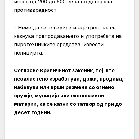
износ од 200 до 500 евра во денарска
противвредност.
– Нема да се толерира и најстрого ќе се
казнува препродавањето и употребата на
пиротехничките средства, извести
полицијата.
Согласно Кривичниот законик, тој што
неовластено изработува, држи, продава,
набавува или врши размена со огнено
оружје, муниција или експлозивни
материи, ќе се казни со затвор од три до
десет години.