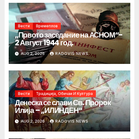
Вести
Времеплов
„Првото заседание на АСНОМ“-
2 Август 1944 год.
AUG 2, 2026
RADOVIS NEWS
Вести
Традиција, Обичаи И Култура
Денеска се слави Св. Пророк
Илија – „ИЛИНДЕН“
AUG 2, 2026
RADOVIS NEWS