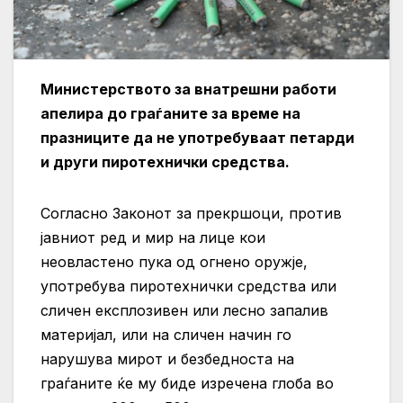
Министерството за внатрешни работи
апелира до граѓаните за време на
празниците да не употребуваат петарди
и други пиротехнички средства.
Согласно Законот за прекршоци, против
јавниот ред и мир на лице кои
неовластено пука од огнено оружје,
употребува пиротехнички средства или
сличен експлозивен или лесно запалив
материјал, или на сличен начин го
нарушува мирот и безбедноста на
граѓаните ќе му биде изречена глоба во