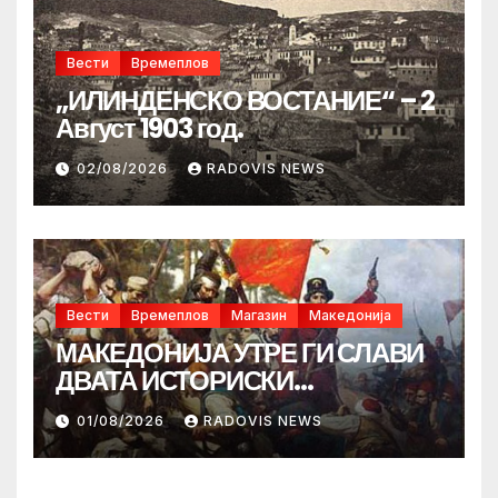
Вести
Времеплов
„ИЛИНДЕНСКО ВОСТАНИЕ“ – 2
Август 1903 год.
02/08/2026
RADOVIS NEWS
Вести
Времеплов
Магазин
Македонија
МАКЕДОНИЈА УТРЕ ГИ СЛАВИ
ДВАТА ИСТОРИСКИ
ИЛИНДЕНА!
01/08/2026
RADOVIS NEWS