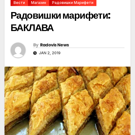
Вести
Магазин
Радовишки Марифети
Радовишки марифети:
БАКЛАВА
By
Radovis News
JAN 2, 2019