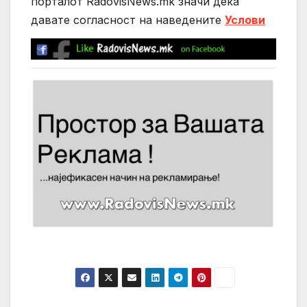
порталот RadovisNews.mk значи дека
давате согласност на нaведените
Услови