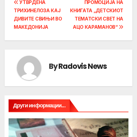
Post
УТВРДЕНА
ПРОМОЦИЈА НА
ТРИХИНЕЛОЗА КАЈ
КНИГАТА „ДЕТСКИОТ
navigation
ДИВИТЕ СВИЊИ ВО
ТЕМАТСКИ СВЕТ НА
МАКЕДОНИЈА
АЦО КАРАМАНОВ“
By
Radovis News
Други информации...