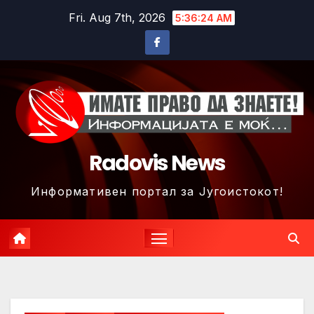
Skip
Fri. Aug 7th, 2026
5:36:27 AM
to
content
Radovis News
Информативен портал за Југоистокот!