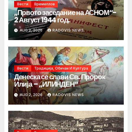
Вести
Времеплов
„Првото заседание на АСНОМ“-
2 Август 1944 год.
AUG 2, 2026
RADOVIS NEWS
Вести
Традиција, Обичаи И Култура
Денеска се слави Св. Пророк
Илија – „ИЛИНДЕН“
AUG 2, 2026
RADOVIS NEWS