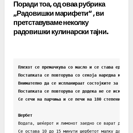
Поради тоа, од оваа рубрика
„Радовишки марифети“ , ви
претставуваме неколку
радовишки кулинарски тајни.
Плехот се премачкува со масло и се става една ко
Постапката се повторува со секоја наредна кора с
Внимателно да се испланираат состојките за да бид
Постапката се повторува се додека не се искорист
Шербет
Водата, шеќерот и лимонот заедно се варат да згус
Се остава 10 до 15 минути шербетот малку да олад