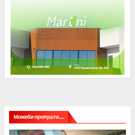
Можеби пропушти....