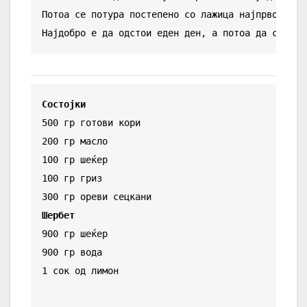
Потоа се потура постепено со лажица најпрво во р
Најдобро е да одстои еден ден, а потоа да се слу
Состојки
500 гр готови кори

200 гр масло

100 гр шеќер

100 гр гриз

Шербет
900 гр шеќер

900 гр вода

1 сок од лимон
