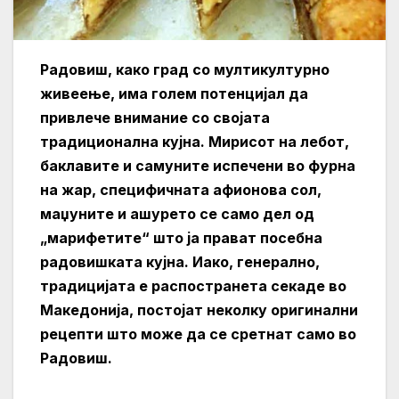
Радовиш, како град со мултикултурно
живеење, има голем потенцијал да
привлече внимание со својата
традиционална кујна. Мирисот на лебот,
баклавите и самуните испечени во фурна
на жар, специфичната афионова сол,
маџуните и ашурето се само дел од
„марифетите“ што ја прават посебна
радовишката кујна. Иако, генерално,
традицијата е распостранета секаде во
Македонија, постојат неколку оригинални
рецепти што може да се сретнат само во
Радовиш.