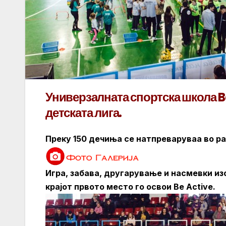
Универзалната спортска школа B
детската лига.
Преку 150 дечиња се натпреваруваа во ра
Игра, забава, другарување и насмевки из
крајот првото место го освои Be Active.