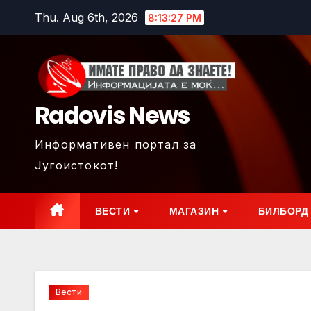
Skip
Thu. Aug 6th, 2026
8:13:29 PM
to
content
Radovis News
Информативен портал за
Југоистокот!
ВЕСТИ
МАГАЗИН
БИЛБОРД
Вести