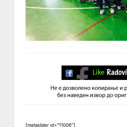
[metaslider id=”11006″]