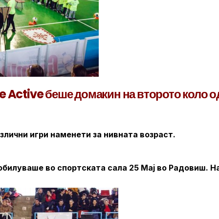
e Active беше домакин на второто коло о
злични игри наменети за нивната возраст.
обилуваше во спортската сала 25 Мај во Радовиш. Н