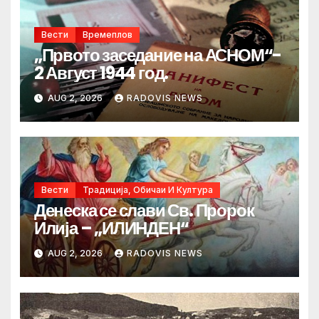
Вести
Времеплов
„Првото заседание на АСНОМ“-
2 Август 1944 год.
AUG 2, 2026
RADOVIS NEWS
Вести
Традиција, Обичаи И Култура
Денеска се слави Св. Пророк
Илија – „ИЛИНДЕН“
AUG 2, 2026
RADOVIS NEWS