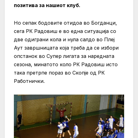
позитива за нашиот клуб.
Но сепак бодовите отидоа во Богданци,
сега РК Радовиш е во една ситуација со
две одиграни кола и нула салдо во Плеј
Аут завршницата која треба да се избори
опстанок во Супер лигата за наредната
сезона, минатото коло РК Радовиш исто
така претрпе пораз во Скопје од РК
Работнички.