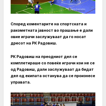
Според коментарите на спортската и
ракометната јавност во прашање е дали
овие играчи заслужуваат да го носат
дресот на РК Радовиш.
РК Радовиш на преодниот дел се
комплетираше со повеќе играчи кои не се
од Радовиш, дали заслужуваат да бидат
дел од екипата останува да се произнесе
управата.