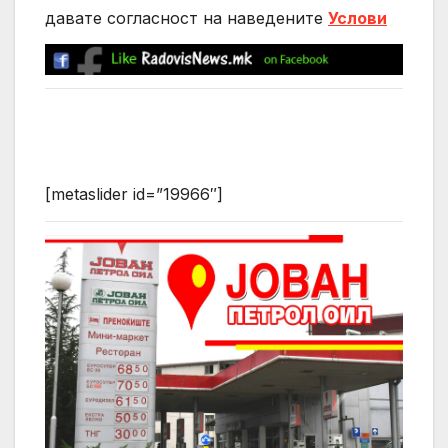
давате согласност на нaведените
Услови
[metaslider id=”19966″]