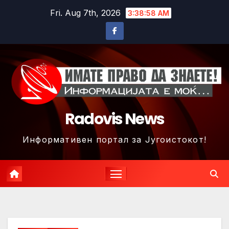
Skip
Fri. Aug 7th, 2026
3:39:00 AM
to
content
Radovis News
Информативен портал за Југоистокот!