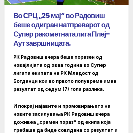
Во СРЦ „25 мај“ во Радовиш
беше одигран натпреварот од
Супер ракометната лига Плеј-
Аут завршницата.
РК Радовиш вчера беше поразен од
новајлијата од оваа година во Супер
лигата екипата на РК Младост од
Богданци кои во првото полувреме имаа
резултат од седум (7) гола разлика.
И покрај најавите и промовирањето на
новите засилувања РК Радовиш вчера
доживеа „срамен пораз“ од екипа која
требаше да биде совлдана со резултат и