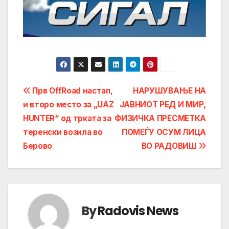
Post
Прв OffRoad настап,
НАРУШУВАЊЕ НА
и второ место за „UAZ
ЈАВНИОТ РЕД И МИР,
navigation
HUNTER“ од трката за
ФИЗИЧКА ПРЕСМЕТКА
теренски возила во
ПОМЕЃУ ОСУМ ЛИЦА
Берово
ВО РАДОВИШ
By
Radovis News