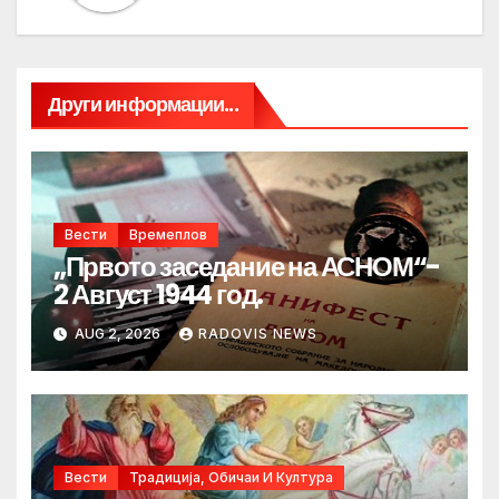
Други информации...
Вести
Времеплов
„Првото заседание на АСНОМ“-
2 Август 1944 год.
AUG 2, 2026
RADOVIS NEWS
Вести
Традиција, Обичаи И Култура