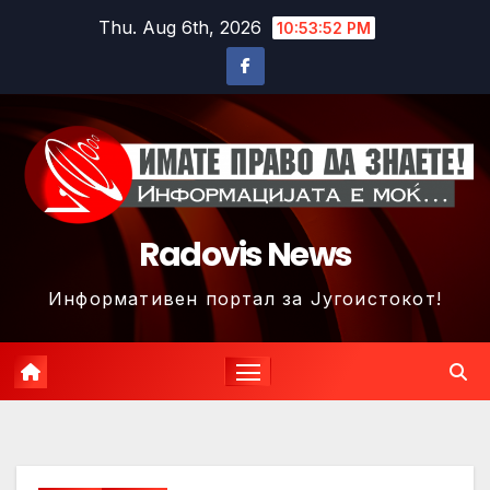
Skip
Thu. Aug 6th, 2026
10:53:55 PM
to
content
Radovis News
Информативен портал за Југоистокот!