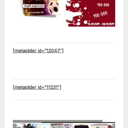
[metaslider id=”12047″]
[metaslider id=”11231″]