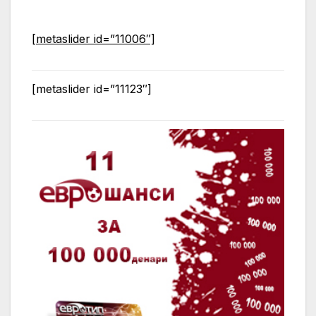
[metaslider id=”11006″]
[metaslider id=”11123″]