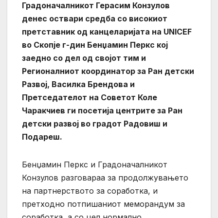
Градоначалникот Герасим Конзулов
денес оствари средба со високиот
претставник од канцеларијата на UNICEF
во Скопје г-дин Бенџамин Перкс кој
заедно со дел од својот тим и
Регионалниот координатор за Ран детски
Развој, Василка Брендова и
Претседателот на Советот Коле
Чаракчиев ги посетија центрите за Ран
детски развој во градот Радовиш и
Подареш.
Бенџамин Перкс и Градоначалникот
Конзулов разговараа за продолжувањето
на партнерството за соработка, и
претходно потпишаниот меморандум за
соработка, а со цел нормално