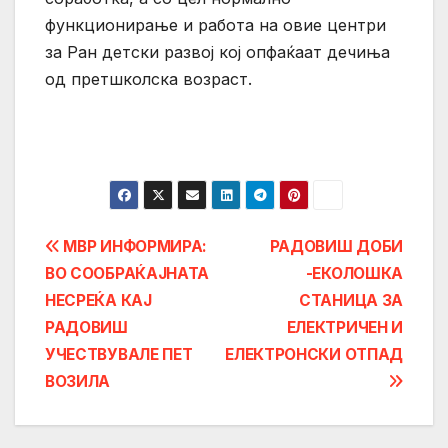
функционирање и работа на овие центри
за Ран детски развој кој опфаќаат дечиња
од претшколска возраст.
Post
МВР ИНФОРМИРА:
РАДОВИШ ДОБИ
ВО СООБРАЌАЈНАТА
-ЕКОЛОШКА
navigation
НЕСРЕЌА КАЈ
СТАНИЦА ЗА
РАДОВИШ
ЕЛЕКТРИЧЕН И
УЧЕСТВУВАЛЕ ПЕТ
ЕЛЕКТРОНСКИ ОТПАД
ВОЗИЛА