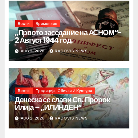
Вести
Времеплов
„Првото заседание на АСНОМ“-
2 Август 1944 год.
AUG 2, 2026
RADOVIS NEWS
Вести
Традиција, Обичаи И Култура
Денеска се слави Св. Пророк
Илија – „ИЛИНДЕН“
AUG 2, 2026
RADOVIS NEWS