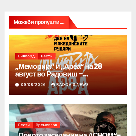
Можеби пропушти....
Билборд
Вести
„Меморија“ и „Ареа“ на 28
август во Радовиш –
продолжува традицијата за
09/08/2026
RADOVIS NEWS
Денот на македонските рудари
Вести
Времеплов
„Првото заседание на АСНОМ“-