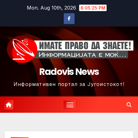
Skip
Mon. Aug 10th, 2026
8:05:28 PM
to
content
Radovis News
Информативен портал за Југоистокот!