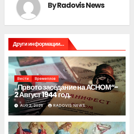
By
Radovis News
Други информации...
Вести
Времеплов
„Првото заседание на АСНОМ“-
2 Август 1944 год.
AUG 2, 2026
RADOVIS NEWS