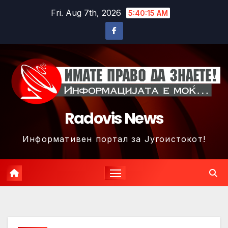
Skip
Fri. Aug 7th, 2026
5:40:18 AM
to
content
Radovis News
Информативен портал за Југоистокот!