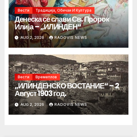
Вести
Традиција, Обичаи И Култура
Денеска се слави Св. Пророк
Илија – „ИЛИНДЕН“
AUG 2, 2026
RADOVIS NEWS
Вести
Времеплов
„ИЛИНДЕНСКО ВОСТАНИЕ“ – 2
Август 1903 год.
AUG 2, 2026
RADOVIS NEWS