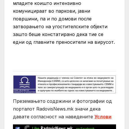
младите коишто интензивно
комуницираат во паркови, јавни
површини, па и по домови после
затворањето на угостителските објекти
зашто беше констатирано дека тие се
едни од главните преносители на вирусот.
Преземањето содржини и фотографии од
порталот RadovisNews.mk значи дека
давате согласност на нaведените
Услови