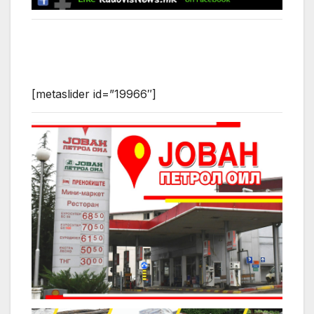
[metaslider id=”19966″]