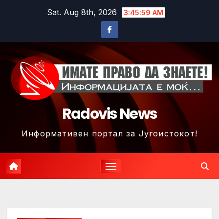
Skip
Sat. Aug 8th, 2026
3:46:02 AM
to
content
Radovis News
Информативен портал за Југоистокот!