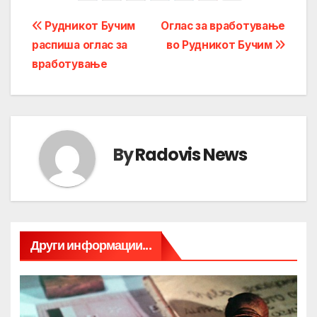
Post
Рудникот Бучим
Оглас за вработување
распиша оглас за
во Рудникот Бучим
navigation
вработување
By
Radovis News
Други информации...