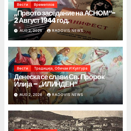
Вести
Времеплов
„Првото заседание на АСНОМ“-
2 Август 1944 год.
AUG 2, 2026
RADOVIS NEWS
Вести
Традиција, Обичаи И Култура
Денеска се слави Св. Пророк
Илија – „ИЛИНДЕН“
AUG 2, 2026
RADOVIS NEWS