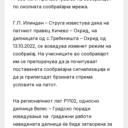
по околната сообраќајна мрежа.
Г.П. Илинден – Струга известува дека на
патниот правец Кичево – Охрид, на
делницата од с.Требеништа – Охрид од
13.10.2022, се воведува изменет режим на
сообраќај. На учесниците во сообраќајот
им се препорачува да ја почитуваат
поставената сообраќајна сигнализација и
да ја прилагодат брзината спрема
условите на патот.
На регионалниот пат Р1102, односно
делница Велес – Градскo поради
изведување на градежни работи
наведената делница ќе биде затворена за