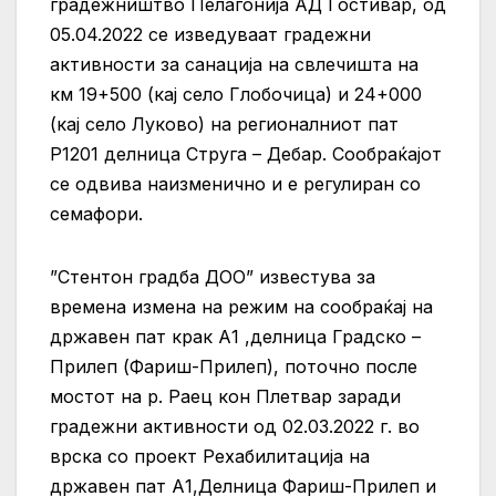
градежништво Пелагонија АД Гостивар, од
05.04.2022 се изведуваат градежни
активности за санација на свлечишта на
км 19+500 (кај село Глобочица) и 24+000
(кај село Луково) на регионалниот пат
Р1201 делница Струга – Дебар. Сообраќајот
се одвива наизменично и е регулиран со
семафори.
”Стентон градба ДОО” известува за
времена измена на режим на сообраќај на
државен пат крак А1 ,делница Градско –
Прилеп (Фариш-Прилеп), поточно после
мостот на р. Раец кон Плетвар заради
градежни активности од 02.03.2022 г. во
врска со проект Рехабилитација на
државен пат А1,Делница Фариш-Прилеп и