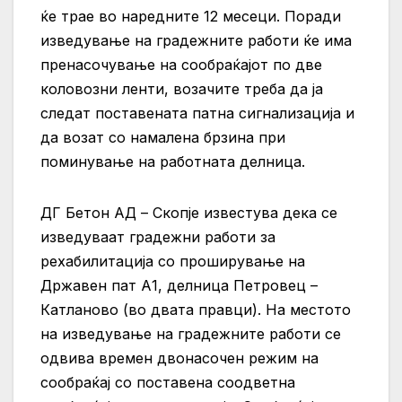
ќе трае во наредните 12 месеци. Поради
изведување на градежните работи ќе има
пренасочување на сообраќајот по две
коловозни ленти, возачите треба да ја
следат поставената патна сигнализација и
да возат со намалена брзина при
поминување на работната делница.
ДГ Бетон АД – Скопје известува дека се
изведуваат градежни работи за
рехабилитација со проширување на
Државен пат А1, делница Петровец –
Катланово (во двата правци). На местото
на изведување на градежните работи се
одвива времен двонасочен режим на
сообраќај со поставена соодветна