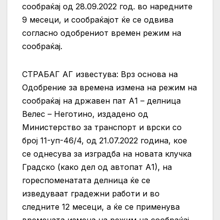
сообраќај од 28.09.2022 год. во наредните
9 месеци, и сообраќајот ќе се одвива
согласно одобрениот времен режим на
сообраќај.
СТРАБАГ АГ известува: Врз основа на
Одобрение за времена измена на режим на
сообраќај на државен пат А1 – делница
Велес – Неготино, издадено од
Министерство за транспорт и врски со
број 11-уп-46/4, од 21.07.2022 година, кое
се однесува за изградба на новата клучка
Градско (како дел од автопат А1), на
гореспоменатата делница ќе се
изведуваат градежни работи и во
следните 12 месеци, а ќе се применува
времената измена на режим на сообраќај.