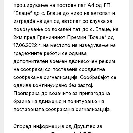
проширување на постоен пат А4 од ГП
“Блаце” до с. Блаце до ниво на автопат и
изградба на дел од автопат со клучка за
поврзување со локален пат до с. Блаце, на
2км пред Граничниот Премин “Блаце” од
17.06.2022 г. на местото на изведување на
градежните работи се одвива
дополнителен времен двонасочен режим
на сообраќај со поставена соодветна
сообраќајна сигнализација. Сообраќајот се
одвива континуирано без застој.
Препорака до возачите за прилагодена
брзина на движење и почитување на
поставената сообраќајна сигнализација.
Според информација од Друштво за