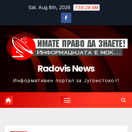
Skip
Sat. Aug 8th, 2026
7:58:30 AM
to
content
Radovis News
Информативен портал за Југоистокот!