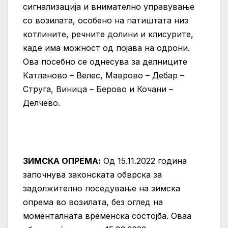
сигнализација и внимателно управување
со возилата, особено на патиштата низ
котлините, речните долини и клисурите,
каде има можност од појава на одрони.
Ова посебно се однесува за делниците
Катланово – Велес, Маврово – Дебар –
Струга, Виница – Берово и Кочани –
Делчево.
ЗИМСКА ОПРЕМА:
Од 15.11.2022 година
започнува законската обврска за
задолжително поседување на зимска
опрема во возилата, без оглед на
моменталната временска состојба. Оваа