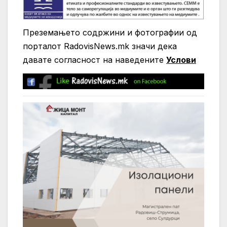
Преземањето содржини и фотографии од
порталот RadovisNews.mk значи дека
давате согласност на нaведените
Услови