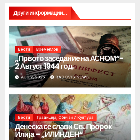
Други информации...
Вести
Времеплов
„Првото заседание на АСНОМ“-
2 Август 1944 год.
AUG 2, 2026
RADOVIS NEWS
Вести
Традиција, Обичаи И Култура
Денеска се слави Св. Пророк
Илија – „ИЛИНДЕН“