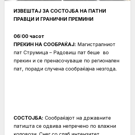
ИЗВЕШТАЈ ЗА СОСТОЈБА НА ПАТНИ
ПРАВЦИ И ГРАНИЧНИ ПРЕМИНИ
06:00 часот
ПРЕКИН НА СООБРАЌАЈ:
Магистралниот
пат Струмица – Радовиш пат беше во
прекин и се пренасочуваше по регионален
пат, поради случена сообраќајна незгода.
СОСТОЈБА:
Сообраќајот на државните
патишта се одвива непречено по влажни
коловози. Снег со слаб интензитет