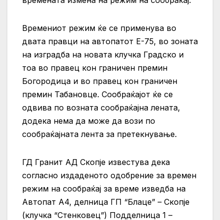
Времениот режим ќе се применува во
двата правци на автопатот Е-75, во зоната
на изградба на новата клучка Градско и
тоа во правец кон граничен премин
Богородица и во правец кон граничен
премин Табановце. Сообраќајот ќе се
одвива по возната сообраќајна лената,
додека нема да може да вози по
сообраќајната лента за претекнување.
ГД Гранит АД Скопје известува дека
согласно издаденото одобрение за времен
режим на сообраќај за време изведба на
Aвтопат А4, делница ГП “Блаце” – Скопје
(клучка “Стенковец”) Подделница 1 –