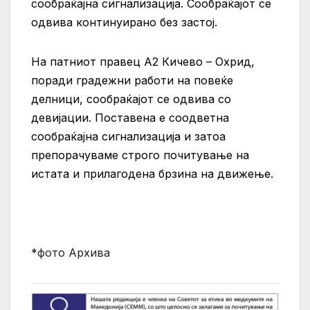
сообраќајна сигнализација. Сообраќајот се
одвива континуирано без застој.
На патниот правец А2 Кичево – Охрид,
поради градежни работи на повеќе
делници, сообраќајот се одвива со
девијации. Поставена е соодветна
сообраќајна сигнализација и затоа
препорачуваме строго почитување на
истата и прилагодена брзина на движење.
*фото Архива