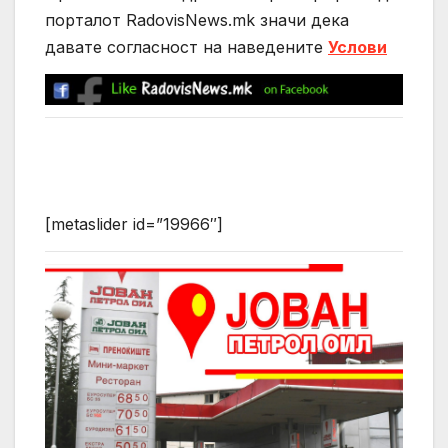
порталот RadovisNews.mk значи дека
давате согласност на нaведените
Услови
[metaslider id=”19966″]