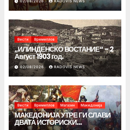
02/08/2026
RADOVIS NEWS
Вести
Времеплов
„ИЛИНДЕНСКО ВОСТАНИЕ“ – 2
Август 1903 год.
02/08/2026
RADOVIS NEWS
Вести
Времеплов
Магазин
Македонија
МАКЕДОНИЈА УТРЕ ГИ СЛАВИ
ДВАТА ИСТОРИСКИ
ИЛИНДЕНА!