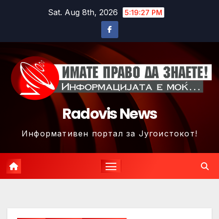
Skip
Sat. Aug 8th, 2026
5:19:30 PM
to
content
Radovis News
Информативен портал за Југоистокот!