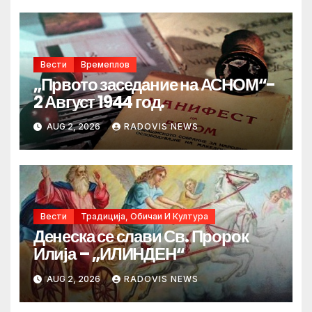
Вести
Времеплов
„Првото заседание на АСНОМ“-
2 Август 1944 год.
AUG 2, 2026
RADOVIS NEWS
Вести
Традиција, Обичаи И Култура
Денеска се слави Св. Пророк
Илија – „ИЛИНДЕН“
AUG 2, 2026
RADOVIS NEWS