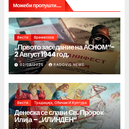
Можеби пропушти....
Вести
Времеплов
„Првото заседание на АСНОМ“-
2 Август 1944 год.
02/08/2026
RADOVIS NEWS
Вести
Традиција, Обичаи И Култура
Денеска се слави Св. Пророк
Илија – „ИЛИНДЕН“