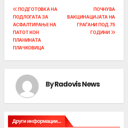
Post
ПОДГОТОВКА НА
ПОЧНУВА
ПОДЛОГАТА ЗА
ВАКЦИНАЦИЈАТА НА
navigation
АСФАЛТИРАЊЕ НА
ГРАЃАНИ ПОД 75
ПАТОТ КОН
ГОДИНИ
ПЛАНИНАТА
ПЛАЧКОВИЦА
By
Radovis News
Други информации...