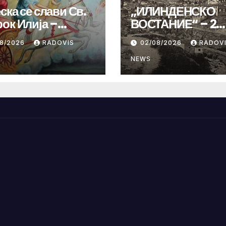
ска се слави Св.
„ИЛИНДЕНСКО
ок Илија –
ВОСТАНИЕ“ – 2
ИНДЕН“
Август 1903 год.
08/2026
RADOVIS
02/08/2026
RADOV
NEWS