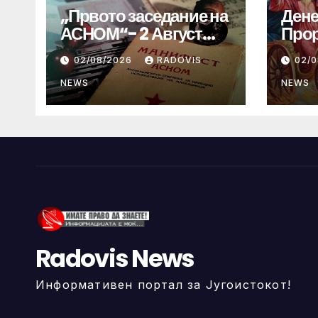
„Првото заседание на
Дене
АСНОМ“- 2 Август
Прор
1944 год.
„ИЛ
02/08/2026
RADOVIS
02/
NEWS
NEWS
Radovis News
Информативен портал за Југоистокот!