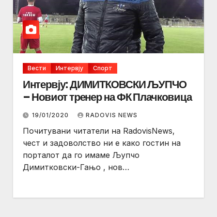
Вести
Интервју
Спорт
Интервју: ДИМИТКОВСКИ ЉУПЧО
– Новиот тренер на ФК Плачковица
19/01/2020
RADOVIS NEWS
Почитувани читатели на RadovisNews,
чест и задоволство ни е како гостин на
порталот да го имаме Љупчо
Димитковски-Гањо , нов…