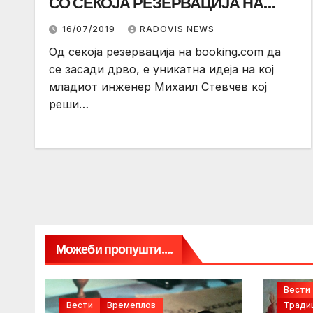
СО СЕКОЈА РЕЗЕРВАЦИЈА НА
BOOKING.COM ПРЕКУ TREEBANKS,
16/07/2019
RADOVIS NEWS
САДИТЕ ЕДНО ДРВО ВО
Од секоја резервација на booking.com да
МАКЕДОНИЈА!
се засади дрво, е уникатна идеја на кој
младиот инженер Михаил Стевчев кој
реши…
Можеби пропушти....
Вести
Вести
Времеплов
Традиц