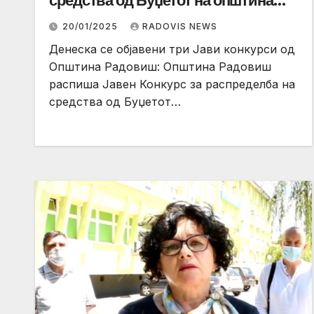
средства од Буџетот на општина
Радовиш на здруженија за 2025
20/01/2025
RADOVIS NEWS
година.
Денеска се објавени три Јави конкурси од
Општина Радовиш: Општина Радовиш
распиша Јавен Конкурс за распределба на
средства од Буџетот…