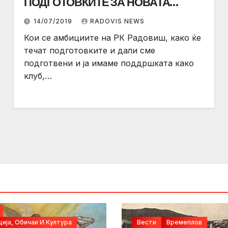
ПОДГОТОВКИТЕ ЗА НОВАТА
НАТПРЕВАРУВАЧКА СЕЗОНА“
14/07/2019
RADOVIS NEWS
Кои се амбициите на РК Радовиш, како ќе
течат подготовките и дали сме
подготвени и ја имаме поддршката како
клуб,…
ија, Обичаи И Култура
Вести
Времеплов