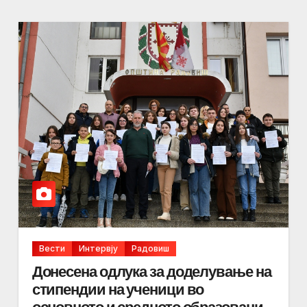
Вести
Интервју
Радовиш
Донесена одлука за доделување на
стипендии на ученици во