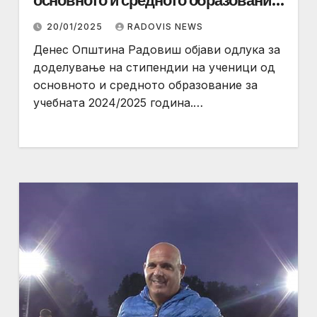
основното и средното образование
во Радовиш
20/01/2025
RADOVIS NEWS
Денес Општина Радовиш објави одлука за
доделување на стипендии на ученици од
основното и средното образование за
учебната 2024/2025 година.…