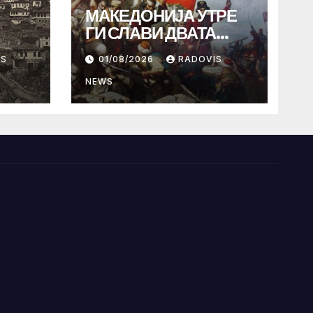
МАКЕДОНИЈА УТРЕ
ГИ СЛАВИ ДВАТА
ИСТОРИСКИ
IS
01/08/2026
RADOVIS
ИЛИНДЕНА!
NEWS