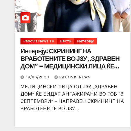
Radovis News TV
Вести
Интервју
Интервју: СКРИНИНГ НА
ВРАБОТЕНИТЕ ВО ЈЗУ „ЗДРАВЕН
ДОМ“ – МЕДИЦИНСКИ ЛИЦА ЌЕ
БИДАТ АНГАЖИРАНИ ВО ГОБ “8
19/06/2020
RADOVIS NEWS
СЕПТЕМВРИ“ (Видео)
МЕДИЦИНСКИ ЛИЦА ОД ЈЗУ „ЗДРАВЕН
ДОМ“ ЌЕ БИДАТ АНГАЖИРАНИ ВО ГОБ “8
СЕПТЕМВРИ“ – НАПРАВЕН СКРИНИНГ НА
ВРАБОТЕНИТЕ ВО ЈЗУ…