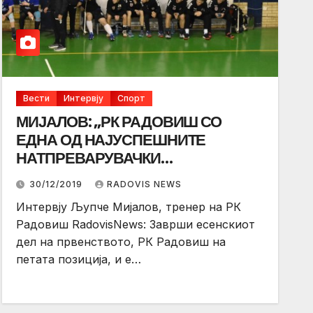
Вести
Интервју
Спорт
МИЈАЛОВ: „РК РАДОВИШ СО
ЕДНА ОД НАЈУСПЕШНИТЕ
НАТПРЕВАРУВАЧКИ
ПОЛУСЕЗОНИ“
30/12/2019
RADOVIS NEWS
Интервју Љупче Мијалов, тренер на РК
Радовиш RadovisNews: Заврши есенскиот
дел на првенството, РК Радовиш на
петата позиција, и е…