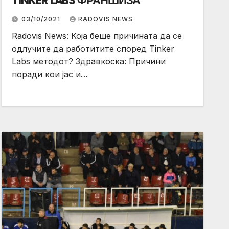
TINKER LABS ФРАНШИЗА
03/10/2021
RADOVIS NEWS
Radovis News: Која беше причината да се
одлучите да работитите според Tinker
Labs методот? Здравкоска: Причини
поради кои јас и…