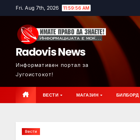
Skip
Fri. Aug 7th, 2026
11:59:58 AM
to
content
Radovis News
Информативен портал за
Југоистокот!
ВЕСТИ
МАГАЗИН
БИЛБОРД
Вести