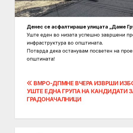
Денес се асфалтираше улицата „Даме Гру
Уште еден во низата успешно завршени про
инфраструктура во општината.
Потврда дека останувам посветен на проек
општината!
Post
ВМРО-ДПМНЕ ВЧЕРА ИЗВРШИ ИЗБ
УШТЕ ЕДНА ГРУПА НА КАНДИДАТИ З
navigation
ГРАДОНАЧАЛНИЦИ