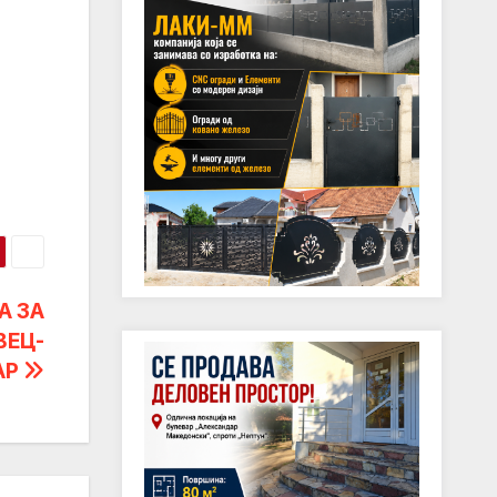
А ЗА
ВЕЦ-
АР