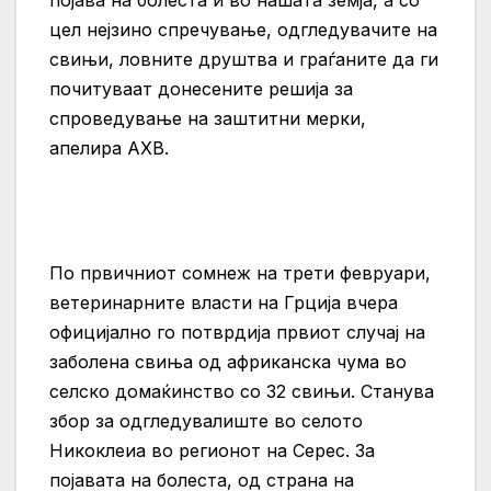
појава на болеста и во нашата земја, а со
цел нејзино спречување, одгледувачите на
свињи, ловните друштва и граѓаните да ги
почитуваат донесените решија за
спроведување на заштитни мерки,
апелира АХВ.
По првичниот сомнеж на трети февруари,
ветеринарните власти на Грција вчера
официјално го потврдија првиот случај на
заболена свиња од африканска чума во
селско домаќинство со 32 свињи. Станува
збор за одгледувалиште во селото
Никоклеиа во регионот на Серес. За
појавата на болеста, од страна на