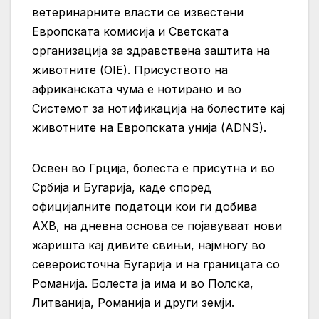
ветеринарните власти се известени
Европската комисија и Светската
организација за здравствена заштита на
животните (OIE). Присуството на
африканската чума е нотирано и во
Системот за нотификација на болестите кај
животните на Европската унија (ADNS).
Освен во Грција, болеста е присутна и во
Србија и Бугарија, каде според
официјалните податоци кои ги добива
АХВ, на дневна основа се појавуваат нови
жаришта кај дивите свињи, најмногу во
североисточна Бугарија и на границата со
Романија. Болеста ја има и во Полска,
Литванија, Романија и други земји.