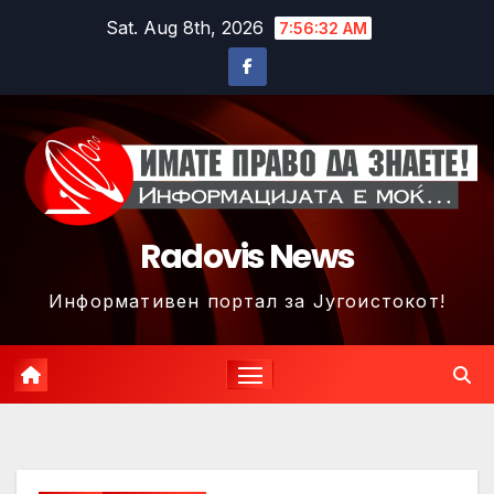
Skip
Sat. Aug 8th, 2026
7:56:35 AM
to
content
Radovis News
Информативен портал за Југоистокот!