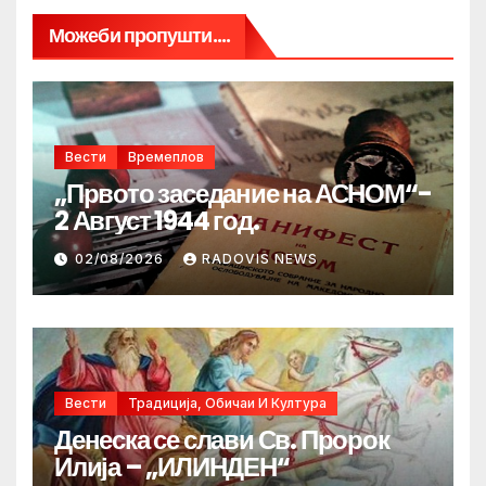
Можеби пропушти....
Вести
Времеплов
„Првото заседание на АСНОМ“-
2 Август 1944 год.
02/08/2026
RADOVIS NEWS
Вести
Традиција, Обичаи И Култура
Денеска се слави Св. Пророк
Илија – „ИЛИНДЕН“