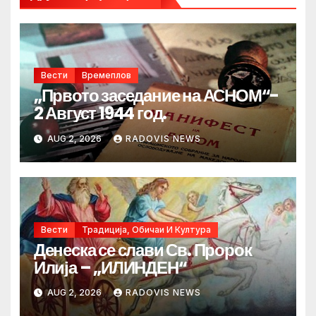
Вести
Времеплов
„Првото заседание на АСНОМ“-
2 Август 1944 год.
AUG 2, 2026
RADOVIS NEWS
Вести
Традиција, Обичаи И Култура
Денеска се слави Св. Пророк
Илија – „ИЛИНДЕН“
AUG 2, 2026
RADOVIS NEWS