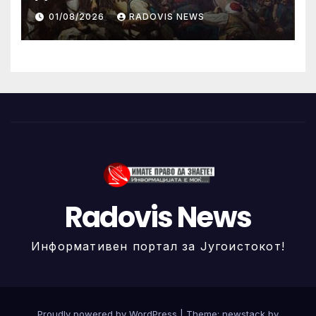
ИЛИНДЕНА!
01/08/2026
RADOVIS NEWS
Radovis News
Информативен портал за Југоистокот!
Proudly powered by WordPress
|
Theme: newstack by