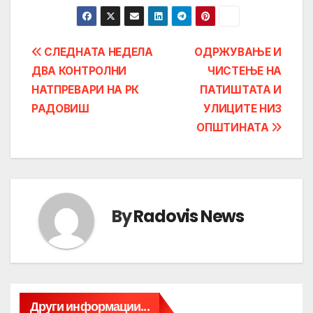
Post
СЛЕДНАТА НЕДЕЛА
ОДРЖУВАЊЕ И
ДВА КОНТРОЛНИ
ЧИСТЕЊЕ НА
navigation
НАТПРЕВАРИ НА РК
ПАТИШТАТА И
РАДОВИШ
УЛИЦИТЕ НИЗ
ОПШТИНАТА
By
Radovis News
Други информации...