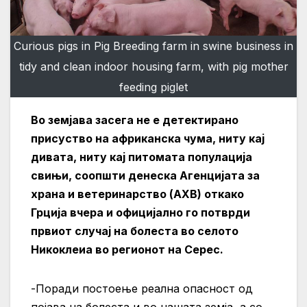
Curious pigs in Pig Breeding farm in swine business in
tidy and clean indoor housing farm, with pig mother
feeding piglet
Во земјава засега не е детектирано
присуство на африканска чума, ниту кај
дивата, ниту кај питомата популација
свињи, соопшти денеска Агенцијата за
храна и ветеринарство (АХВ) откако
Грција вчера и официјално го потврди
првиот случај на болеста во селото
Никоклеиа во регионот на Серес.
-Поради постоење реална опасност од