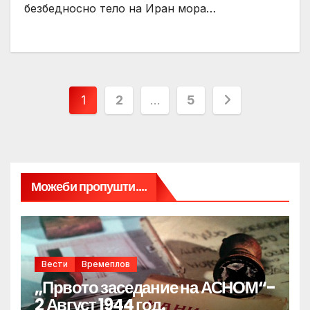
безбедносно тело на Иран мора…
Posts
1
2
…
5
pagination
Можеби пропушти....
Вести
Времеплов
„Првото заседание на АСНОМ“-
2 Август 1944 год.