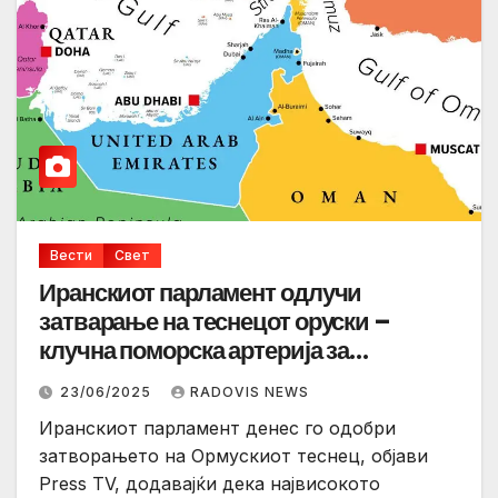
Вести
Свет
Иранскиот парламент одлучи
затварање на теснецот оруски –
клучна поморска артерија за
глобалната трговија со нафта
23/06/2025
RADOVIS NEWS
Иранскиот парламент денес го одобри
затворањето на Ормускиот теснец, објави
Press TV, додавајќи дека највисокото