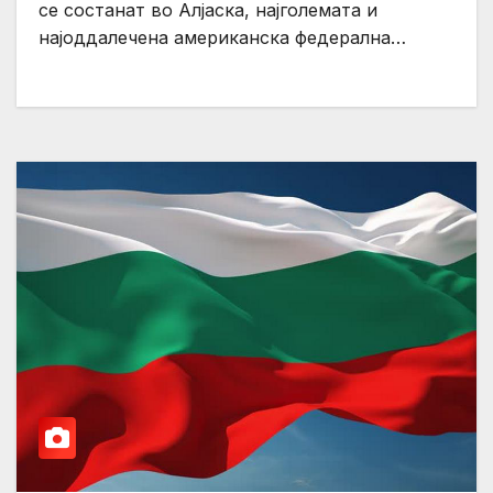
се состанат во Алјаска, најголемата и
најоддалечена американска федерална…