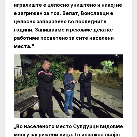
игралиште е целосно уништено и никој не
е загрижен за тоа. Велат, Воиславци е
целосно заборавено во последните
години. Запишавме и рековме дека ќе
работиме посветено за сите населени
места.“
„Во населеното место Сулдурци видовме
многу загрижени лица. Го искажаа својот