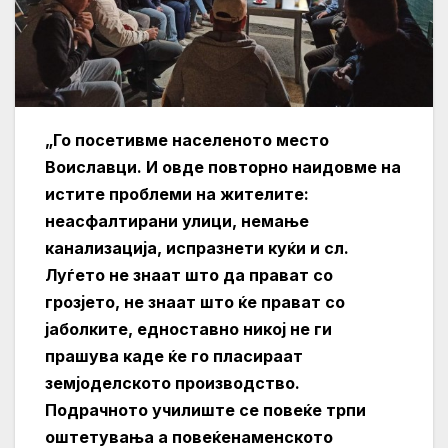
„Го посетивме населеното место
Воиславци. И овде повторно наидовме на
истите проблеми на жителите:
неасфалтирани улици, немање
канализација, испразнети куќи и сл.
Луѓето не знаат што да прават со
грозјето, не знаат што ќе прават со
јаболките, едноставно никој не ги
прашува каде ќе го пласираат
земјоделското производство.
Подрачното училиште се повеќе трпи
оштетувања а повеќенаменското