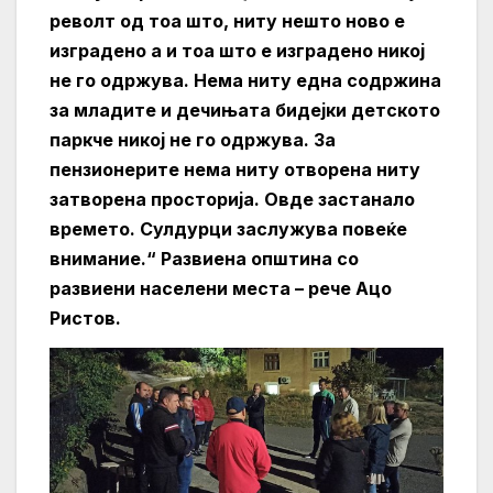
револт од тоа што, ниту нешто ново е
изградено а и тоа што е изградено никој
не го одржува. Нема ниту една содржина
за младите и дечињата бидејки детското
паркче никој не го одржува. За
пензионерите нема ниту отворена ниту
затворена просторија. Овде застанало
времето. Сулдурци заслужува повеќе
внимание.“ Развиена општина со
развиени населени места
– рече Ацо
Ристов.