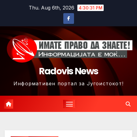
Skip
Thu. Aug 6th, 2026
4:30:34 PM
to
content
Radovis News
Информативен портал за Југоистокот!