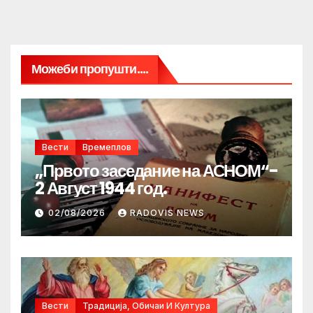
Можеби пропушти....
Вести
Времеплов
„Првото заседание на АСНОМ“-
2 Август 1944 год.
02/08/2026
RADOVIS NEWS
Вести
Традиција, Обичаи И Култура