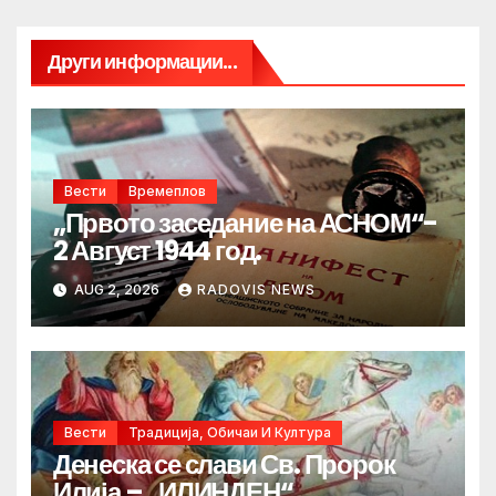
Други информации...
Вести
Времеплов
„Првото заседание на АСНОМ“-
2 Август 1944 год.
AUG 2, 2026
RADOVIS NEWS
Вести
Традиција, Обичаи И Култура
Денеска се слави Св. Пророк
Илија – „ИЛИНДЕН“