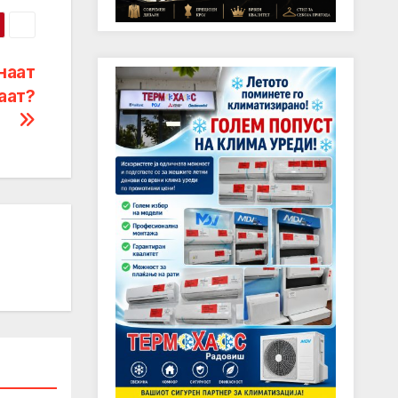
наат
аат?