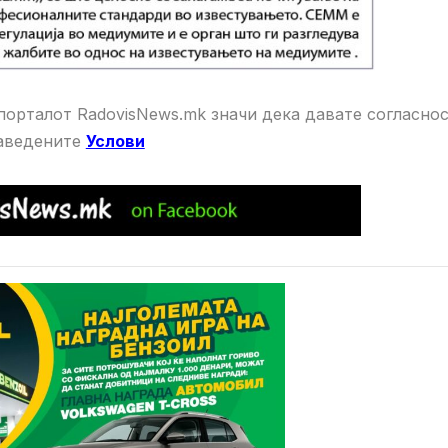
орталот RadovisNews.mk значи дека давате
согласнос
aведените
Услови