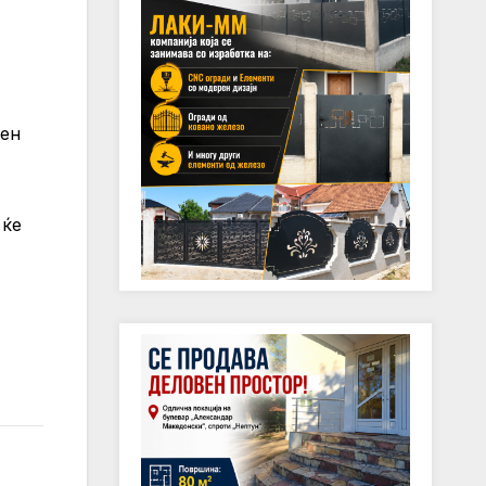
ден
 ќе