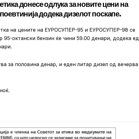
етика донесе одлука за новите цени на
 поевтинија додека дизелот поскапе.
метка на цените на ЕУРОСУПЕР-95 и ЕУРОСУПЕР-98 се
ар 95-октански бензин ќе чини 59.00 денари, додека е
нари.
а за половина денар, и еден литар дизел од вечерва
ноќ.