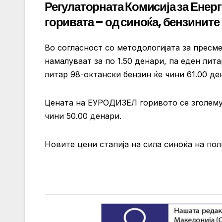
Регулаторната Комисија за Енерг
горивата – од синоќа, бензините
Во согласност со методологијата за прес
намалуваат за по 1.50 денари, па еден лит
литар 98-октански бензин ќе чини 61.00 де
Цената на ЕУРОДИЗЕЛ горивото се зголемув
чини 50.00 денари.
Новите цени стапија на сила синоќа на пол