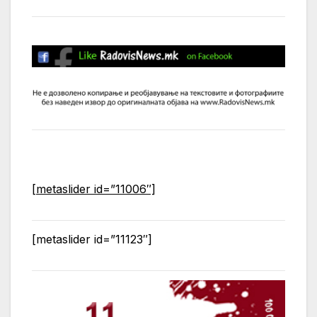
[metaslider id=”11006″]
[metaslider id=”11123″]