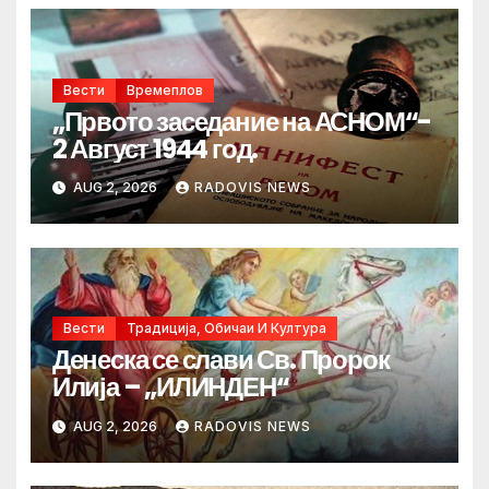
Вести
Времеплов
„Првото заседание на АСНОМ“-
2 Август 1944 год.
AUG 2, 2026
RADOVIS NEWS
Вести
Традиција, Обичаи И Култура
Денеска се слави Св. Пророк
Илија – „ИЛИНДЕН“
AUG 2, 2026
RADOVIS NEWS