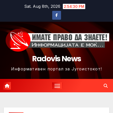
Skip
Sat. Aug 8th, 2026
2:54:33 PM
to
content
Radovis News
Информативен портал за Југоистокот!