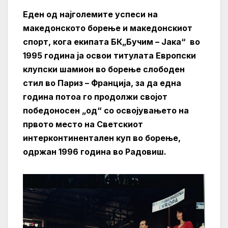
Еден од најголемите успеси на
македонското борење и македонскиот
спорт, кога екипата БК„Бучим – Јака“ во
1995 година ја освои титулата Европски
клупски шамион во борење слободен
стил во Париз – Франција, за да една
година потоа го продолжи својот
победоносен „од“ со освојувањето на
првото место на Светскиот
интерконтинентален куп во борење,
одржан 1996 година во Радовиш.