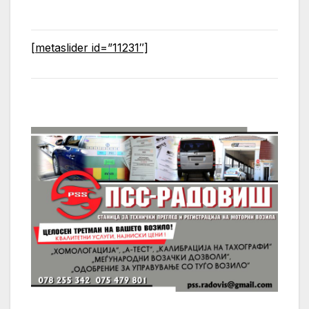
[metaslider id=”11231″]