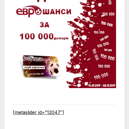
[metaslider id=”12047″]