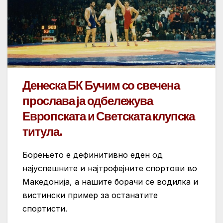
Денеска БК Бучим со свечена
прослава ја одбележува
Европската и Светската клупска
титула.
Борењето е дефинитивно еден од
најуспешните и најтрофејните спортови во
Македонија, а нашите борачи се водилка и
вистински пример за останатите
спортисти.