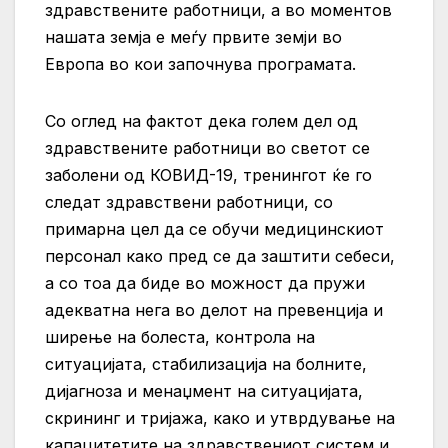
здравствените работници, а во моментов
нашата земја е меѓу првите земји во
Европа во кои започнува програмата.
Со оглед на фактот дека голем дел од
здравствените работници во светот се
заболени од КОВИД-19, тренингот ќе го
следат здравствени работници, со
примарна цел да се обучи медицинскиот
персонал како пред се да заштити себеси,
а со тоа да биде во можност да пружи
адекватна нега во делот на превенција и
ширење на болеста, контрола на
ситуацијата, стабилизација на болните,
дијагноза и менаџмент на ситуацијата,
скрининг и тријажа, како и утврдување на
капацитетите на здравствениот систем и