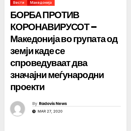
Вести
Македонија
БОРБА ПРОТИВ
КОРОНАВИРУСОТ –
Македонија во групата од
земји каде се
спроведуваат два
значајни меѓународни
проекти
By
Radovis News
MAR 27, 2020