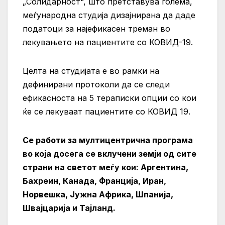
„Солидарност“, што претставува голема,
меѓународна студија дизајнирана да даде
податоци за најефикасен треман во
лекувањето на пациентите со КОВИД-19.
Целта на студијата е во рамки на
дефинирани протоколи да се следи
ефикасноста на 5 тераписки опции со кои
ќе се лекуваат пациентите со КОВИД 19.
Се работи за мултицентрична програма
во која досега се вклучени земји од сите
страни на светот меѓу кои: Аргентина,
Бахреин, Канада, Франција, Иран,
Норвешка, Јужна Африка, Шпанија,
Швајцарија и Тајланд.