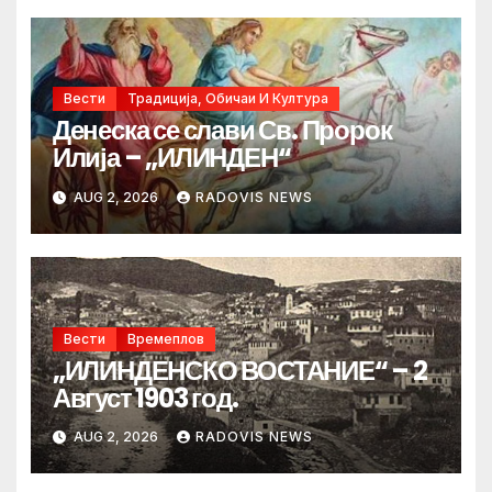
Вести
Традиција, Обичаи И Култура
Денеска се слави Св. Пророк
Илија – „ИЛИНДЕН“
AUG 2, 2026
RADOVIS NEWS
Вести
Времеплов
„ИЛИНДЕНСКО ВОСТАНИЕ“ – 2
Август 1903 год.
AUG 2, 2026
RADOVIS NEWS