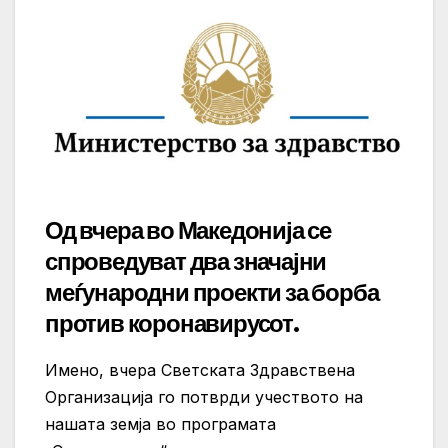
Од вчера во Македонија се
спроведуват два значајни
меѓународни проекти за борба
против коронавирусот.
Имено, вчера Светската Здравствена
Организација го потврди учеството на
нашата земја во програмата