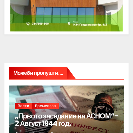
Можеби пропушти....
Вести
Времеплов
„Првото заседание на АСНОМ“-
2 Август 1944 год.