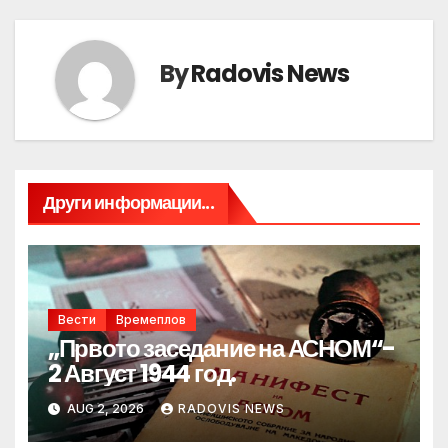
By
Radovis News
Други информации...
Вести
Времеплов
„Првото заседание на АСНОМ“-
2 Август 1944 год.
AUG 2, 2026
RADOVIS NEWS