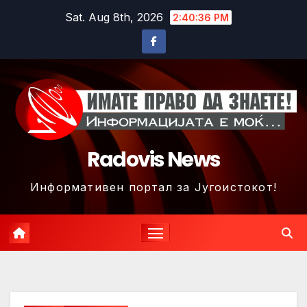
Skip
Sat. Aug 8th, 2026
2:40:39 PM
to
content
Radovis News
Информативен портал за Југоистокот!