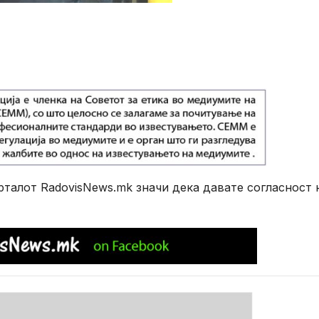
алот RadovisNews.mk значи дека давате согласност 