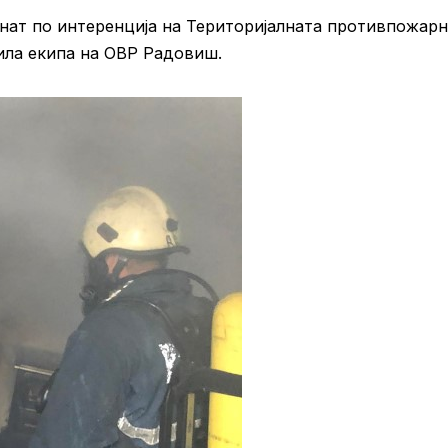
снат по интеренција на Територијалната противпожар
ила екипа на ОВР Радовиш.