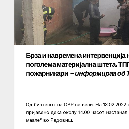
Брза и навремена интервенција 
поголема материјална штета. ТП
пожарникари
– информираа од 
Од билтенот на ОВР се вели: На 13.02.2022
пријавено дека околу 14.00 часот настанал
маале“ во Радовиш.