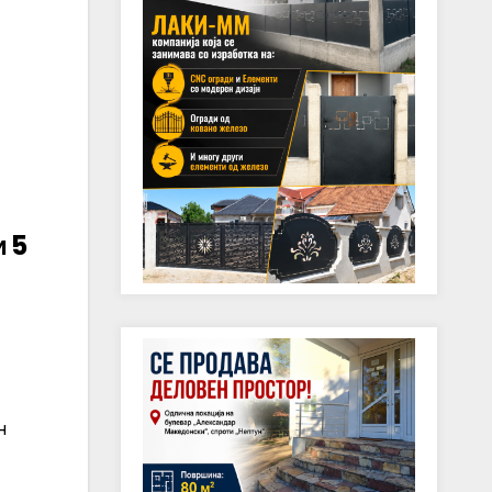
и 5
н