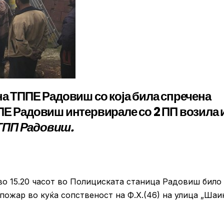
на ТППЕ Радовиш со која била спречена
ПЕ Радовиш интервирале со 2 ПП возила 
ТПП Радовиш.
 во 15.20 часот во Полициската станица Радовиш било
 пожар во куќа сопственост на Ф.Х.(46) на улица „Шаи