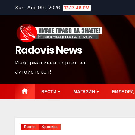
Skip
Sun. Aug 9th, 2026
12:17:47 PM
to
content
Radovis News
Информативен портал за
Југоистокот!
ВЕСТИ
МАГАЗИН
БИЛБОРД
Вести
Хроника