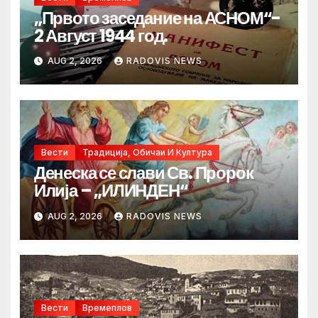
„Првото заседание на АСНОМ“-
2 Август 1944 год.
AUG 2, 2026
RADOVIS NEWS
Вести
Традиција, Обичаи И Култура
Денеска се слави Св. Пророк
Илија – „ИЛИНДЕН“
AUG 2, 2026
RADOVIS NEWS
Вести
Времеплов