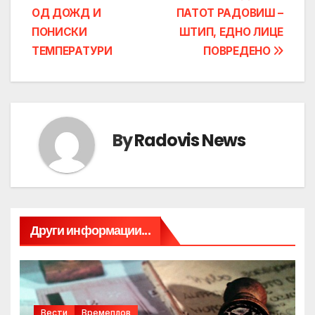
navigation
ОД ДОЖД И
ПАТОТ РАДОВИШ –
ПОНИСКИ
ШТИП, ЕДНО ЛИЦЕ
ТЕМПЕРАТУРИ
ПОВРЕДЕНО
By
Radovis News
Други информации...
Вести
Времеплов