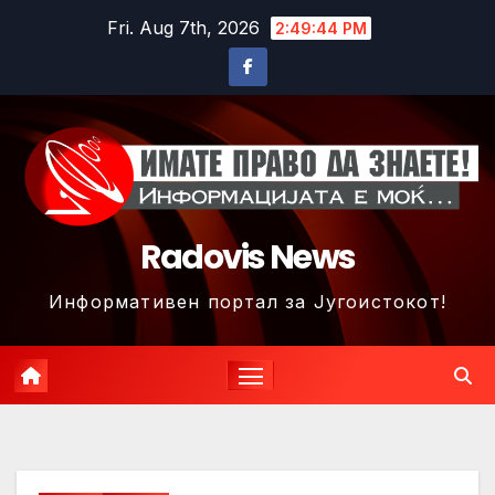
Skip
Fri. Aug 7th, 2026
2:49:47 PM
to
content
Radovis News
Информативен портал за Југоистокот!