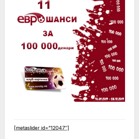
[metaslider id=”12047″]