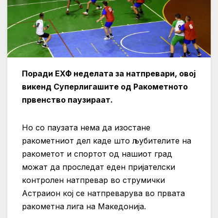
Поради ЕХФ неделата за натпревари, овој
викенд Суперлигашите од Ракометното
првенство паузираат.
Но со паузата нема да изостане
ракометниот дел каде што љубителите на
ракометот и спортот од нашиот град
можат да проследат еден пријателски
контролен натпревар во струмички
Астраион кој се натпреварува во првата
ракометна лига на Македонија.