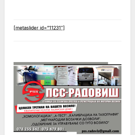
[metaslider id=”11231″]