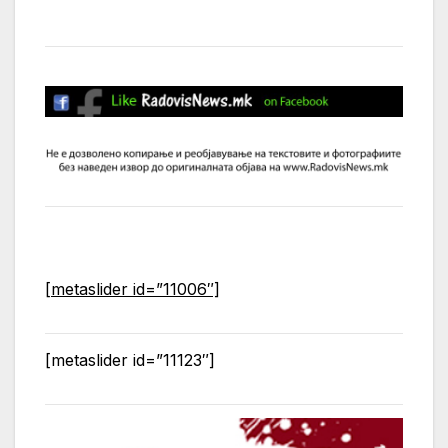
[metaslider id=”11006″]
[metaslider id=”11123″]