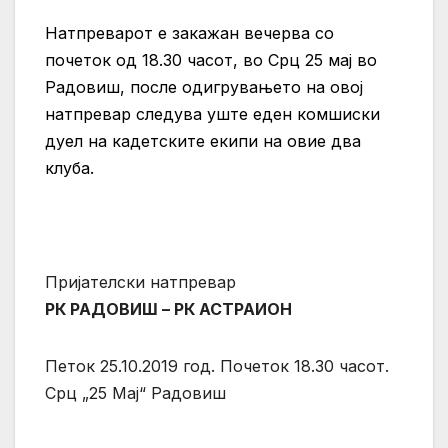
Натпреварот е закажан вечерва со
почеток од 18.30 часот, во Срц 25 мај во
Радовиш, после одигрувањето на овој
натпревар следува уште еден комшиски
дуел на кадетските екипи на овие два
клуба.
Пријателски натпревар
РК РАДОВИШ – РК АСТРАИОН
Петок 25.10.2019 год. Почеток 18.30 часот.
Срц „25 Мај“ Радовиш