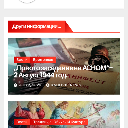
Други информации...
Вести
Времеплов
„Првото заседание на АСНОМ“-
2 Август 1944 год.
AUG 2, 2026
RADOVIS NEWS
Вести
Традиција, Обичаи И Култура