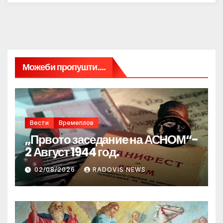
Можеби пропушти....
Вести
Времеплов
„Првото заседание на АСНОМ“-
2 Август 1944 год.
02/08/2026
RADOVIS NEWS