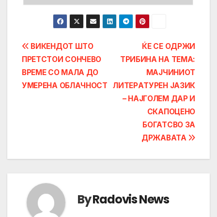
Post
ВИКЕНДОТ ШТО
ЌЕ СЕ ОДРЖИ
ПРЕТСТОИ СОНЧЕВО
ТРИБИНА НА ТЕМА:
navigation
ВРЕМЕ СО МАЛА ДО
МАЈЧИНИОТ
УМЕРЕНА ОБЛАЧНОСТ
ЛИТЕРAТУРЕН ЈАЗИК
– НАЈГОЛЕМ ДАР И
СКАПОЦЕНО
БОГАТСВО ЗА
ДРЖАВАТА
By
Radovis News