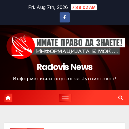
Skip
Fri. Aug 7th, 2026
7:48:05 AM
to
content
Radovis News
Информативен портал за Југоистокот!