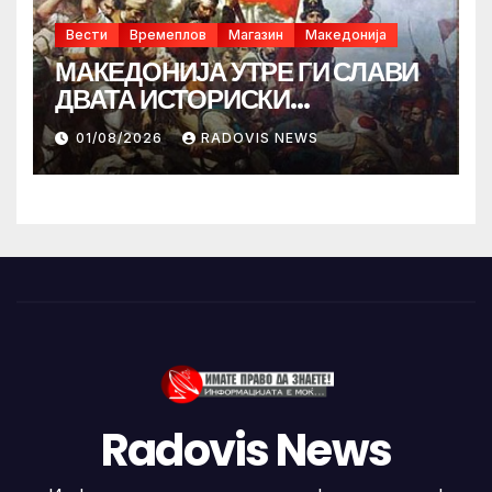
Вести
Времеплов
Магазин
Македонија
МАКЕДОНИЈА УТРЕ ГИ СЛАВИ
ДВАТА ИСТОРИСКИ
ИЛИНДЕНА!
01/08/2026
RADOVIS NEWS
Radovis News