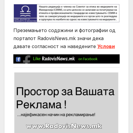
Преземањето содржини и фотографии од
порталот RadovisNews.mk значи дека
давате согласност на нaведените
Услови