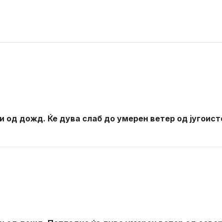
 од дожд. Ќе дува слаб до умерен ветер од југоист