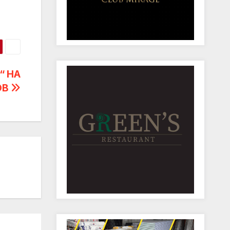
“ НА
ОВ