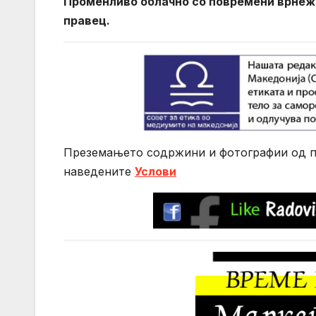
Променливо облачно со повремени врнежи
правец.
Преземањето содржини и фотографии од по
нaведените
Услови