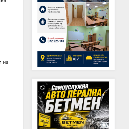
рен
т на