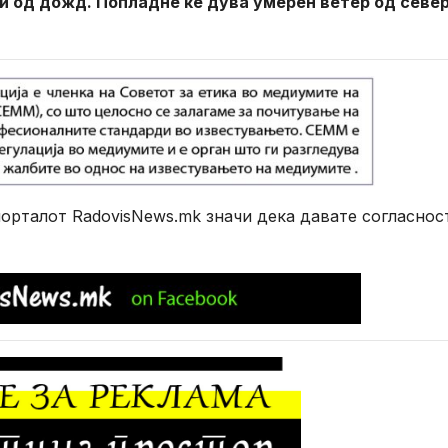
 од дожд. Попладне ќе дува умерен ветер од севе
рталот RadovisNews.mk значи дека давате согласнос