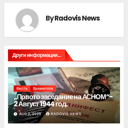
By
Radovis News
Други информации...
Вести
Времеплов
„Првото заседание на АСНОМ“-
2 Август 1944 год.
AUG 2, 2026
RADOVIS NEWS