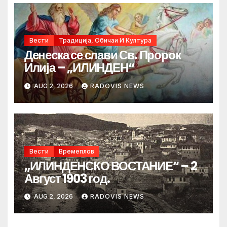
Вести
Традиција, Обичаи И Култура
Денеска се слави Св. Пророк
Илија – „ИЛИНДЕН“
AUG 2, 2026
RADOVIS NEWS
Вести
Времеплов
„ИЛИНДЕНСКО ВОСТАНИЕ“ – 2
Август 1903 год.
AUG 2, 2026
RADOVIS NEWS