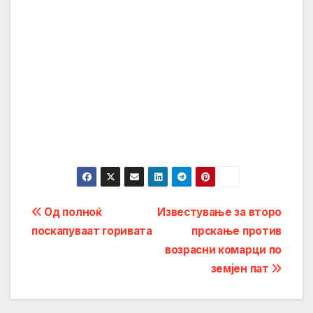
Post
Од полноќ
Известување за второ
поскапуваат горивата
прскање против
navigation
возрасни комарци по
земјен пат