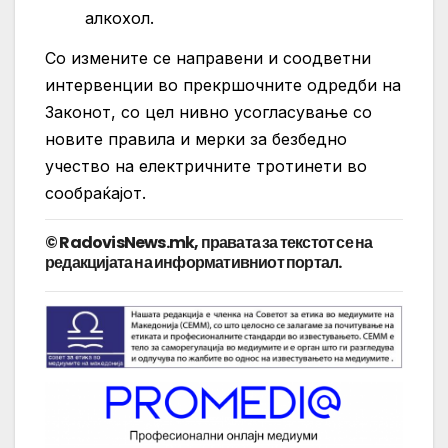
алкохол.
Со измените се направени и соодветни
интервенции во прекршочните одредби на
Законот, со цел нивно усогласување со
новите правила и мерки за безбедно
учество на електричните тротинети во
сообраќајот.
© RadovisNews.mk, правата за текстот се на
редакцијата на информативниот портал.