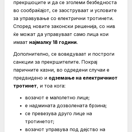
прекршоците и да се зголеми безбедноста
во сообраќајот, се заоструваат и условите
за управување со електрични тротинети.
Според новите законски решенија, со нив
ќе можат да управуваат само лица кои
имаат
најмалку 18 години
.
Дополнително, се воведуваат и построги
санкции за прекршителите. Покрај
паричните казни, во одредени случаи е
предвидено и
одземање на електричниот
тротинет
, и тоа кога:
возачот е малолетно лице;
е надмината дозволената брзина;
се превезува друго лице на
тротинетот;
возачот управува под дејство на