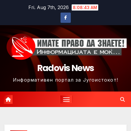
Skip
Fri. Aug 7th, 2026
8:08:46 AM
to
content
Radovis News
Информативен портал за Југоистокот!