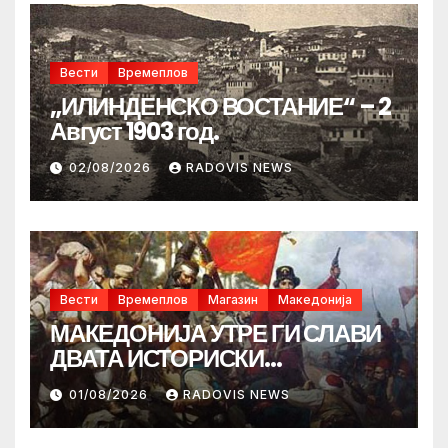
Вести
Времеплов
„ИЛИНДЕНСКО ВОСТАНИЕ“ – 2
Август 1903 год.
02/08/2026
RADOVIS NEWS
Вести
Времеплов
Магазин
Македонија
МАКЕДОНИЈА УТРЕ ГИ СЛАВИ
ДВАТА ИСТОРИСКИ
ИЛИНДЕНА!
01/08/2026
RADOVIS NEWS