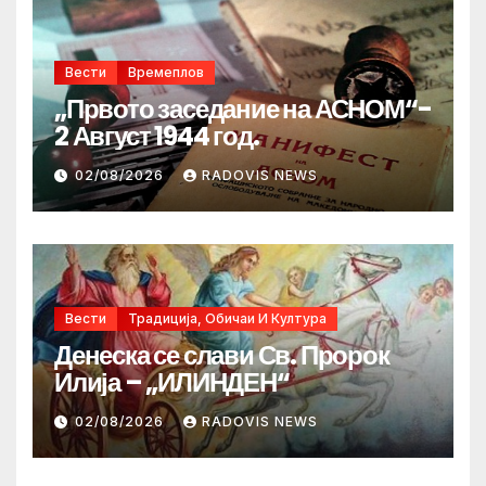
Вести
Времеплов
„Првото заседание на АСНОМ“-
2 Август 1944 год.
02/08/2026
RADOVIS NEWS
Вести
Традиција, Обичаи И Култура
Денеска се слави Св. Пророк
Илија – „ИЛИНДЕН“
02/08/2026
RADOVIS NEWS