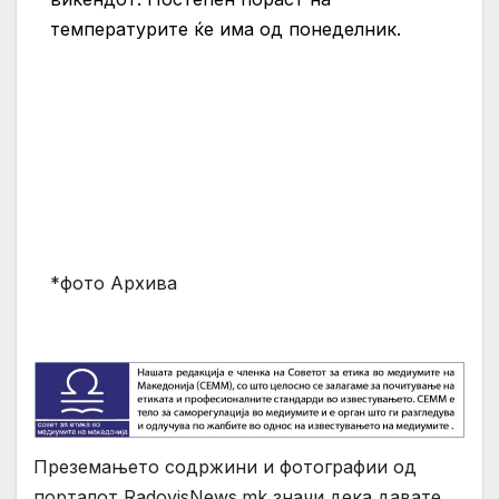
температурите ќе има од понеделник.
*фото Архива
Преземањето содржини и фотографии од
порталот RadovisNews.mk значи дека давате