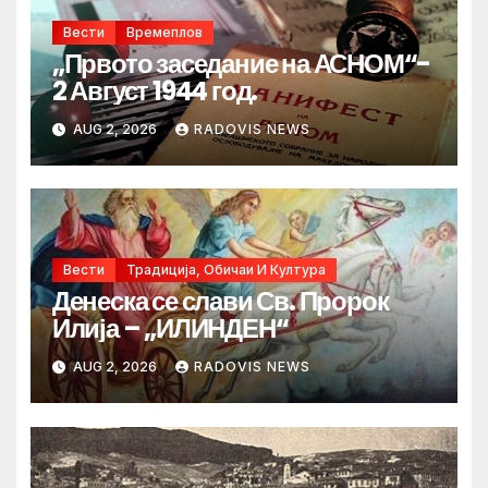
Вести
Времеплов
„Првото заседание на АСНОМ“-
2 Август 1944 год.
AUG 2, 2026
RADOVIS NEWS
Вести
Традиција, Обичаи И Култура
Денеска се слави Св. Пророк
Илија – „ИЛИНДЕН“
AUG 2, 2026
RADOVIS NEWS