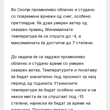
Во Скопје променливо облачно и студено
со повремени врнежи од снег, особено
претпладне. Ќе дува умерен ветер од
северен правец. Минималната
температура ќе се спушти до -4, а
максималната ќе достигне до 7 степени.
До недела ќе се задржи променливо
облачно и студено време со умерен
северен ветер. Температурите и понатаму
ќе бидат значително под просекот за овој
период од годината. Утринските
температури ќе бидат особено ниски и на
некои места ќе се спуштаат под -10
степени, најниски ќе бидат за време на
викендот. Постепен пораст на