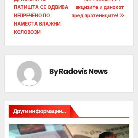
navigation
ПАТИШТА СЕ ОДВИВА
акцизите и данокот
НЕПРЕЧЕНО ПО
пред пратениците!
НАМЕСТА ВЛАЖНИ
КОЛОВОЗИ
By
Radovis News
Други информации...