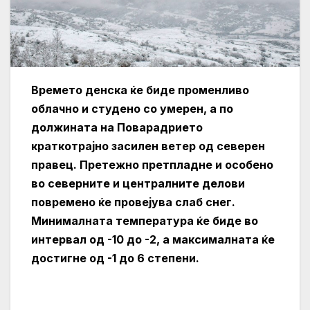
Времето денска ќе биде променливо
облачно и студено со умерен, а по
должината на Поварадрието
краткотрајно засилен ветер од северен
правец. Претежно претпладне и особено
во северните и централните делови
повремено ќе провејува слаб снег.
Минималната температура ќе биде во
интервал од -10 до -2, а максималната ќе
достигне од -1 до 6 степени.