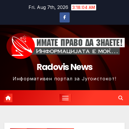
Skip
Fri. Aug 7th, 2026
3:18:06 AM
to
content
Radovis News
Информативен портал за Југоистокот!