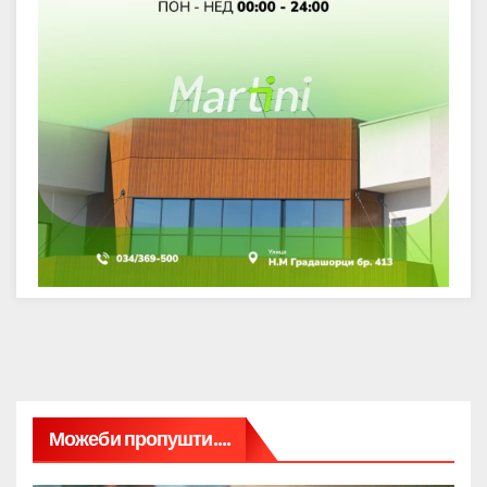
Можеби пропушти....