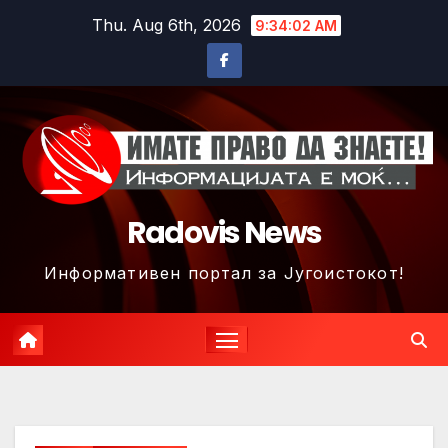
Skip
Thu. Aug 6th, 2026
9:34:04 AM
to
content
Radovis News
Информативен портал за Југоистокот!