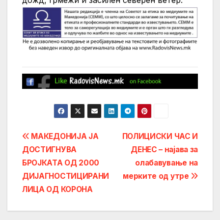
дожд, грмежи и засилен северен ветер.
Post
МАКЕДОНИЈА ЈА
ПОЛИЦИСКИ ЧАС И
ДОСТИГНУВА
ДЕНЕС – најава за
navigation
БРОЈКАТА ОД 2000
олабавување на
ДИЈАГНОСТИЦИРАНИ
мерките од утре
ЛИЦА ОД КОРОНА