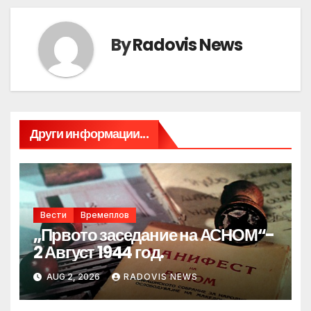
By
Radovis News
Други информации...
Вести
Времеплов
„Првото заседание на АСНОМ“-
2 Август 1944 год.
AUG 2, 2026
RADOVIS NEWS