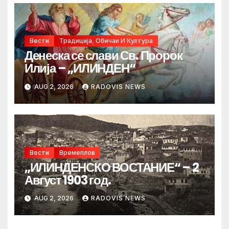
Вести
Традиција, Обичаи И Култура
Денеска се слави Св. Пророк
Илија – „ИЛИНДЕН“
AUG 2, 2026
RADOVIS NEWS
Вести
Времеплов
„ИЛИНДЕНСКО ВОСТАНИЕ“ – 2
Август 1903 год.
AUG 2, 2026
RADOVIS NEWS