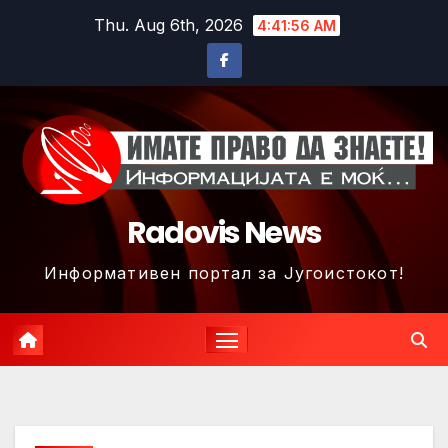
Skip
Thu. Aug 6th, 2026
4:41:59 AM
to
content
Radovis News
Информативен портал за Југоистокот!