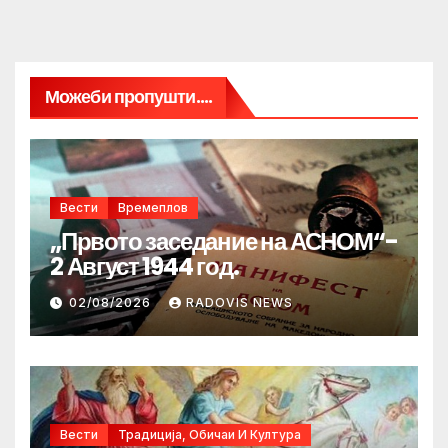
Можеби пропушти....
Вести
Времеплов
„Првото заседание на АСНОМ“-
2 Август 1944 год.
02/08/2026
RADOVIS NEWS
Вести
Традиција, Обичаи И Култура