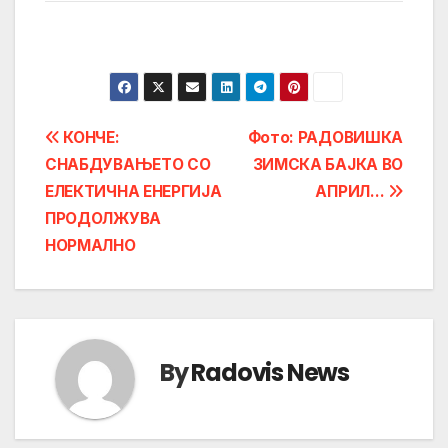
Post
КОНЧЕ:
Фото: РАДОВИШКА
СНАБДУВАЊЕТО СО
ЗИМСКА БАЈКА ВО
navigation
ЕЛЕКТИЧНА ЕНЕРГИЈА
АПРИЛ…
ПРОДОЛЖУВА
НОРМАЛНО
By
Radovis News