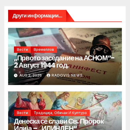
Други информации...
Вести
Времеплов
„Првото заседание на АСНОМ“-
2 Август 1944 год.
AUG 2, 2026
RADOVIS NEWS
Вести
Традиција, Обичаи И Култура
Денеска се слави Св. Пророк
Илија – „ИЛИНДЕН“