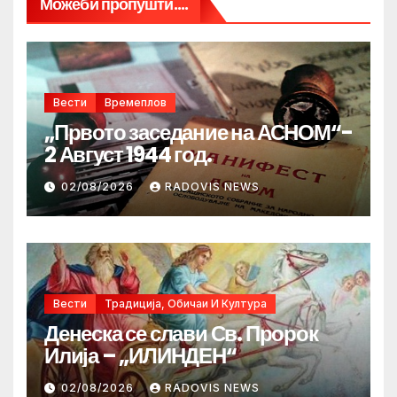
Можеби пропушти....
Вести
Времеплов
„Првото заседание на АСНОМ“-
2 Август 1944 год.
02/08/2026
RADOVIS NEWS
Вести
Традиција, Обичаи И Култура
Денеска се слави Св. Пророк
Илија – „ИЛИНДЕН“
02/08/2026
RADOVIS NEWS