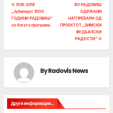
Post
1019-2019
ВО РАДОВИШ
„Јубилејот 1000
ОДРЖАНИ
navigation
ГОДИНИ РАДОВИШ“
НАТПРЕВАРИ ОД
со богата програма.
ПРОЕКТОТ „ЗИМСКИ
ФУДБАЛСКИ
РАДОСТИ“
By
Radovis News
Други информации...