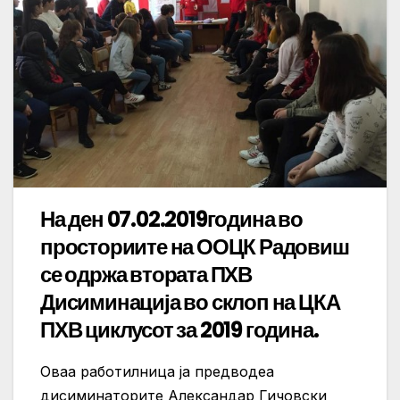
На ден 07.02.2019година во
просториите на ООЦК Радовиш
се одржа втората ПХВ
Дисиминација во склоп на ЦКА
ПХВ циклусот за 2019 година.
Оваа работилница ја предводеа
дисиминаторите Александар Гичовски