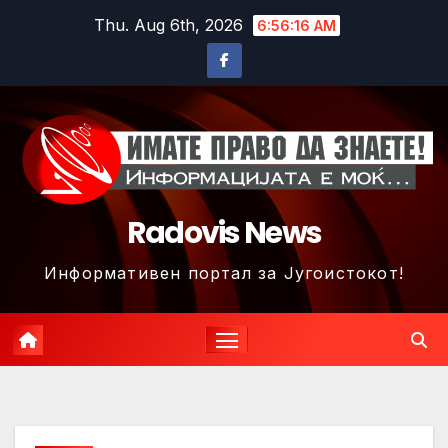
Skip
Thu. Aug 6th, 2026
6:56:19 AM
to
content
Radovis News
Информативен портал за Југоистокот!