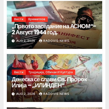
Вести
Времеплов
„Првото заседание на АСНОМ“-
2 Август 1944 год.
AUG 2, 2026
RADOVIS NEWS
Вести
Традиција, Обичаи И Култура
Денеска се слави Св. Пророк
Илија – „ИЛИНДЕН“
AUG 2, 2026
RADOVIS NEWS