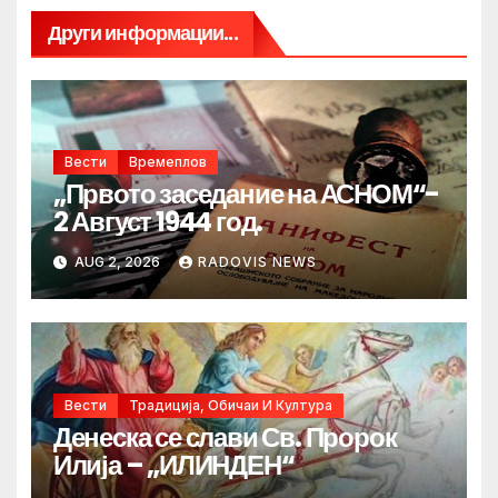
Други информации...
Вести
Времеплов
„Првото заседание на АСНОМ“-
2 Август 1944 год.
AUG 2, 2026
RADOVIS NEWS
Вести
Традиција, Обичаи И Култура
Денеска се слави Св. Пророк
Илија – „ИЛИНДЕН“