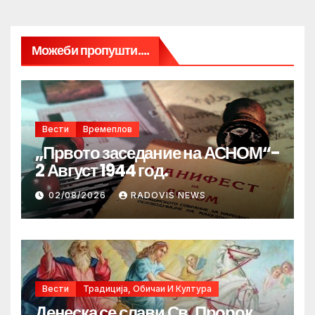
Можеби пропушти....
Вести
Времеплов
„Првото заседание на АСНОМ“-
2 Август 1944 год.
02/08/2026
RADOVIS NEWS
Вести
Традиција, Обичаи И Култура
Денеска се слави Св. Пророк