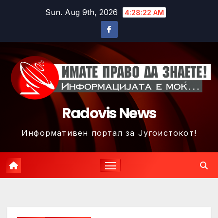
Skip
Sun. Aug 9th, 2026
4:28:25 AM
to
content
Radovis News
Информативен портал за Југоистокот!