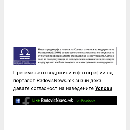
Преземањето содржини и фотографии од
порталот RadovisNews.mk значи дека
давате согласност на нaведените
Услови