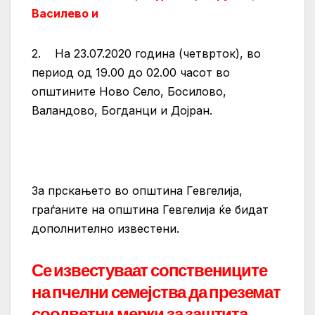
Василево и
2. На 23.07.2020 година (четврток), во
период од 19.00 до 02.00 часот во
општините Ново Село, Босилово,
Валандово, Богданци и Дојран.
За прскањето во општина Гевгелија,
граѓаните на општина Гевгелија ќе бидат
дополнително известени.
Се известуваат сопствениците
на пчелни семејства да преземат
соодветни мерки за заштита,