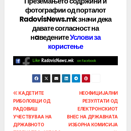
Преземањето содржини и
фотографии од порталот
RadovisNews.mk значи дека
давате
согласност на
нaведените
Услови за
користење
Post
КАДЕТИТЕ
НЕОФИЦИЈАЛНИ
РИБОЛОВЦИ ОД
РЕЗУЛТАТИ ОД
navigation
РАДОВИШ
ЕЛЕКТРОНСКИОТ
УЧЕСТВУВАА НА
ВНЕС НА ДРЖАВНАТА
ДРЖАВНОТО
ИЗБОРНА КОМИСИЈА