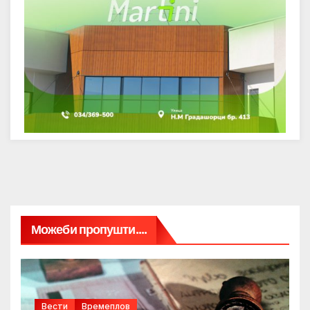
Можеби пропушти....
Вести
Времеплов