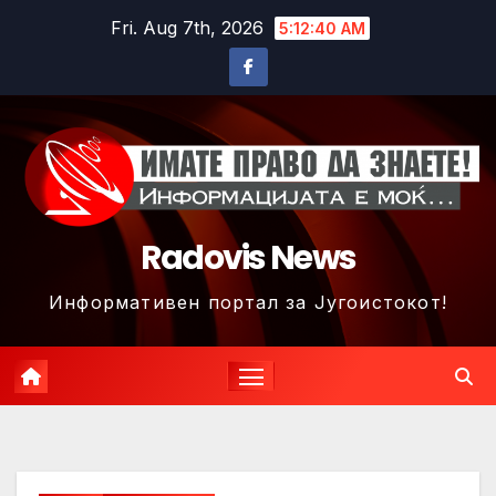
Skip
Fri. Aug 7th, 2026
5:12:42 AM
to
content
Radovis News
Информативен портал за Југоистокот!