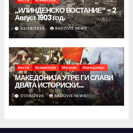
Вести
Времеплов
„ИЛИНДЕНСКО ВОСТАНИЕ“ – 2
Август 1903 год.
02/08/2026
RADOVIS NEWS
Вести
Времеплов
Магазин
Македонија
МАКЕДОНИЈА УТРЕ ГИ СЛАВИ
ДВАТА ИСТОРИСКИ
ИЛИНДЕНА!
01/08/2026
RADOVIS NEWS