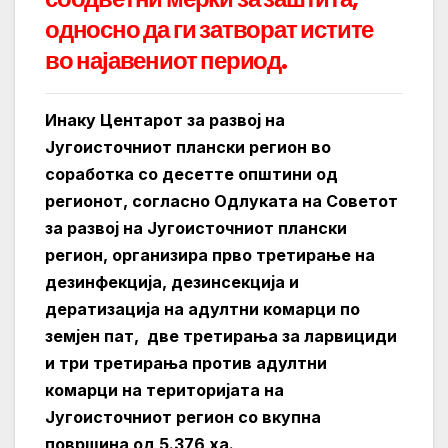
односно да ги затворат истите
во најавениот период.
Инаку Центарот за развој на
Југоисточниот плански регион во
соработка со десетте општини од
регионот, согласно Одлуката на Советот
за развој на Југоисточниот плански
регион, организира прво третирање на
дезинфекција, дезинсекција и
дератизација на адултни комарци по
земјен пат,
две третирања за ларвициди
и три третирања против адултни
комарци на територијата на
Југоисточниот регион со вкупна
површина од 5.376 ха.