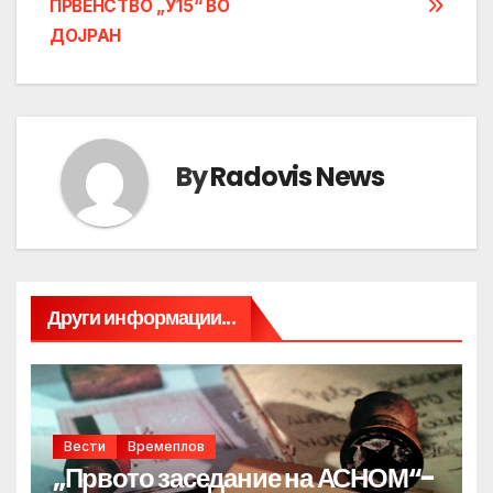
ПРВЕНСТВО „У15“ ВО
ДОЈРАН
By
Radovis News
Други информации...
Вести
Времеплов
„Првото заседание на АСНОМ“-