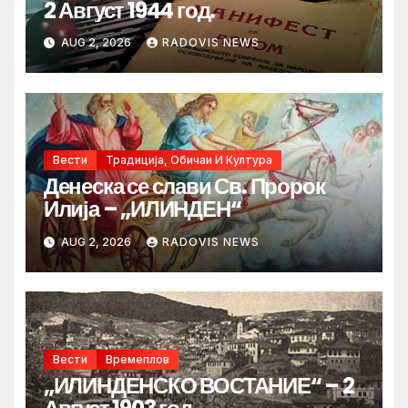
2 Август 1944 год.
AUG 2, 2026
RADOVIS NEWS
Вести
Традиција, Обичаи И Култура
Денеска се слави Св. Пророк
Илија – „ИЛИНДЕН“
AUG 2, 2026
RADOVIS NEWS
Вести
Времеплов
„ИЛИНДЕНСКО ВОСТАНИЕ“ – 2