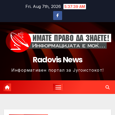
Skip
Fri. Aug 7th, 2026
5:37:42 AM
to
content
Radovis News
Информативен портал за Југоистокот!