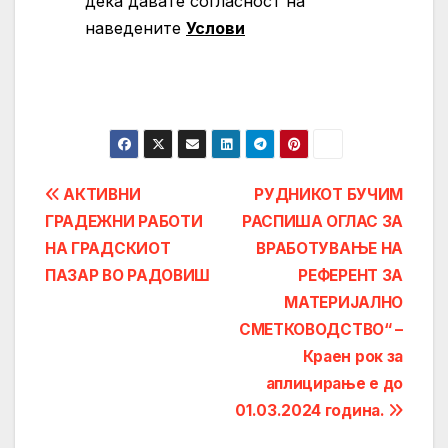
дека давате согласност на
нaведените
Услови
Post
АКТИВНИ
РУДНИКОТ БУЧИМ
ГРАДЕЖНИ РАБОТИ
РАСПИША ОГЛАС ЗА
navigation
НА ГРАДСКИОТ
ВРАБОТУВАЊЕ НА
ПАЗАР ВО РАДОВИШ
РЕФЕРЕНТ ЗА
МАТЕРИЈАЛНО
СМЕТКОВОДСТВО“ –
Краен рок за
аплицирање е до
01.03.2024 година.