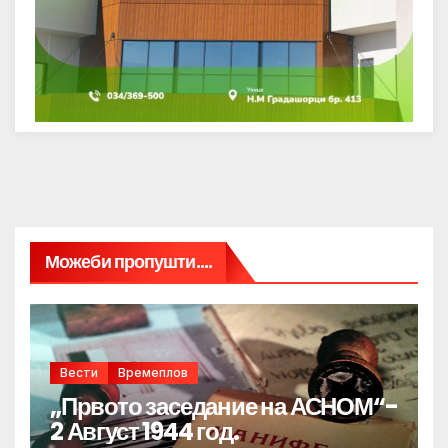
Можеби пропушти....
Вести
Времеплов
„Првото заседание на АСНОМ“-
2 Август 1944 год.