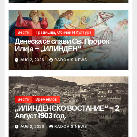
Вести
Традиција, Обичаи И Култура
Денеска се слави Св. Пророк
Илија – „ИЛИНДЕН“
AUG 2, 2026
RADOVIS NEWS
Вести
Времеплов
„ИЛИНДЕНСКО ВОСТАНИЕ“ – 2
Август 1903 год.
AUG 2, 2026
RADOVIS NEWS