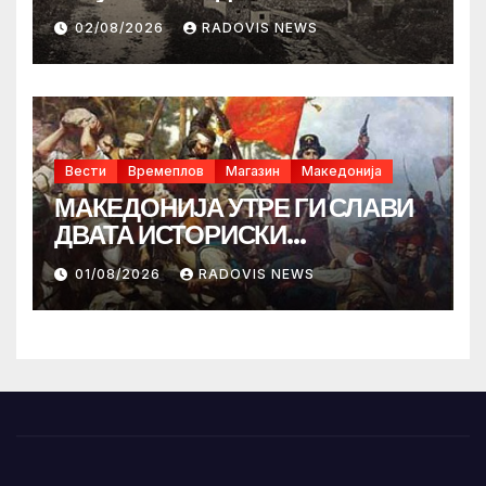
02/08/2026
RADOVIS NEWS
Вести
Времеплов
Магазин
Македонија
МАКЕДОНИЈА УТРЕ ГИ СЛАВИ
ДВАТА ИСТОРИСКИ
ИЛИНДЕНА!
01/08/2026
RADOVIS NEWS