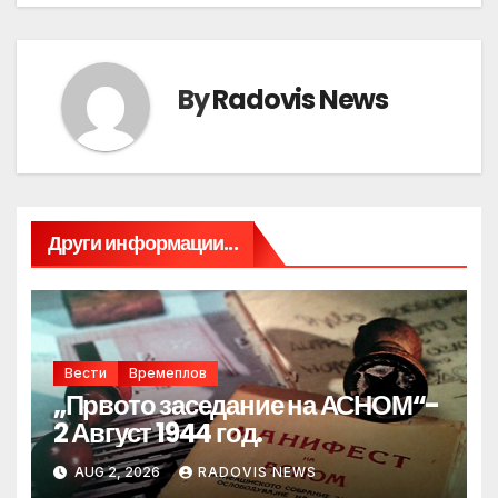
By
Radovis News
Други информации...
Вести
Времеплов
„Првото заседание на АСНОМ“-
2 Август 1944 год.
AUG 2, 2026
RADOVIS NEWS