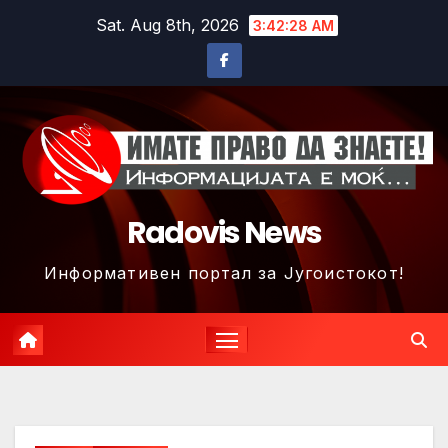
Skip
Sat. Aug 8th, 2026
3:42:30 AM
to
content
Radovis News
Информативен портал за Југоистокот!