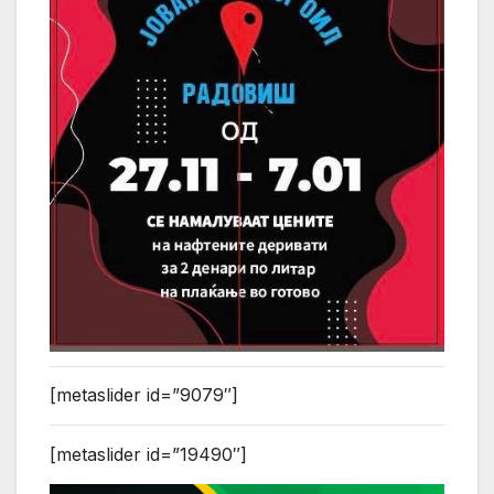
[metaslider id=”9079″]
[metaslider id=”19490″]