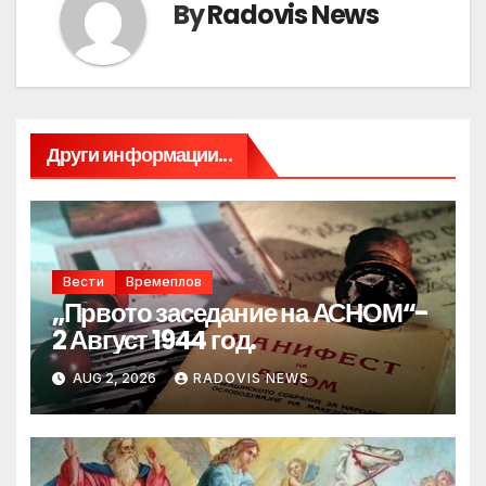
By
Radovis News
Други информации...
Вести
Времеплов
„Првото заседание на АСНОМ“-
2 Август 1944 год.
AUG 2, 2026
RADOVIS NEWS