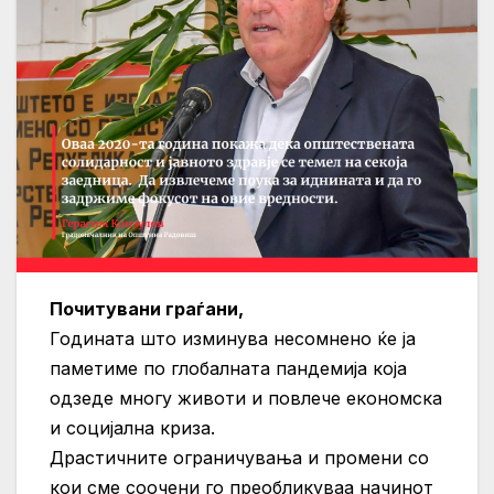
Почитувани граѓани,
Годината што изминува несомнено ќе ја
паметиме по глобалната пандемија која
одзеде многу животи и повлече економска
и социјална криза.
Драстичните ограничувања и промени со
кои сме соочени го преобликуваа начинот