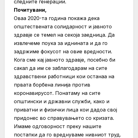
следните генерации.
Почитувани,
Оваа 2020-та година покажа дека
општествената солидарност и јавното
здравје се темел на секоја заедница. Да
извлечеме поука за иднината и да го
задржиме фокусот на овие вредности.
Кога сме кај јавното здравје, посебно би
сакал да им се заблагодарам на сите
здравствени работници кои останаа на
првата борбена линија против
коронавирусот. Понатаму на сите
општински и државни служби, како и
приватни и физички лица кои дадоа свој
придонес во справувањето со кризата.
Имаме одговорност преку нашите
постапки да го вреднуваме нивниот труд.