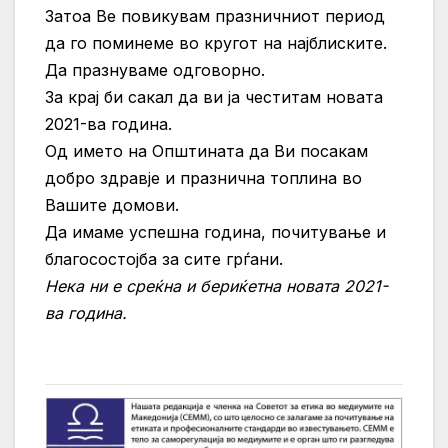
Затоа Ве повикувам празничниот период
да го поминеме во кругот на најблиските.
Да празнуваме одговорно.
За крај би сакал да ви ја честитам новата
2021-ва година.
Од името на Општината да Ви посакам
добро здравје и празнична топлина во
Вашите домови.
Да имаме успешна година, почитување и
благосостојба за сите грѓани.
Нека ни е среќна и бериќетна новата 2021-
ва година.