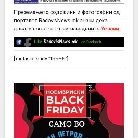
Преземањето содржини и фотографии од
порталот RadovisNews.mk значи дека
давате согласност на нaведените
Услови
[metaslider id=”19966″]