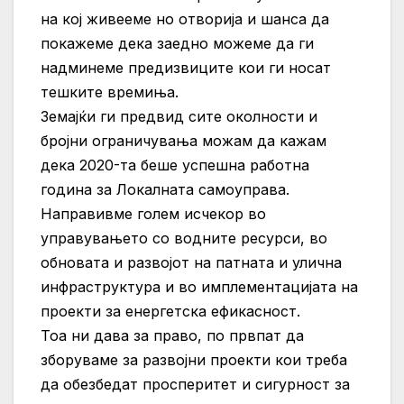
на кој живееме но отворија и шанса да
покажеме дека заедно можеме да ги
надминеме предизвиците кои ги носат
тешките времиња.
Земајќи ги предвид сите околности и
бројни ограничувања можам да кажам
дека 2020-та беше успешна работна
година за Локалната самоуправа.
Направивме голем исчекор во
управувањето со водните ресурси, во
обновата и развојот на патната и улична
инфраструктура и во имплементацијата на
проекти за енергетска ефикасност.
Тоа ни дава за право, по првпат да
зборуваме за развојни проекти кои треба
да обезбедат просперитет и сигурност за