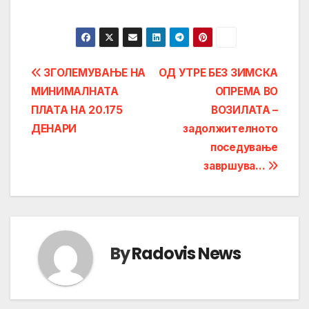
Post
ЗГОЛЕМУВАЊЕ НА
ОД УТРЕ БЕЗ ЗИМСКА
МИНИМАЛНАТА
ОПРЕМА ВО
navigation
ПЛАТА НА 20.175
ВОЗИЛАТА –
ДЕНАРИ
задолжителното
поседување
завршува…
By
Radovis News