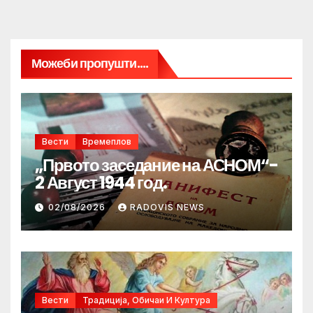
Можеби пропушти....
Вести
Времеплов
„Првото заседание на АСНОМ“-
2 Август 1944 год.
02/08/2026
RADOVIS NEWS
Вести
Традиција, Обичаи И Култура