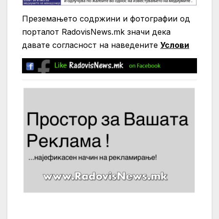
Преземањето содржини и фотографии од
порталот RadovisNews.mk значи дека
давате согласност на нaведените
Услови