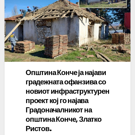
Општина Конче ја најави
градежната офанзива со
новиот инфраструктурен
проект кој го најава
Градоначалникот на
општина Конче, Златко
Ристов.