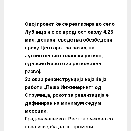
Овој проект ќе се реализира во село
Лубница и е со вредност околу 4.25
мил. денари. средства обезбедени
преку Центарот за развој на
Југоисточниот плански регион,
односно Бирото за регионален
развој.
За оваа реконструкција која ќе ја
работи „Пешо Инжинеринг“ од
Струмица, рокот за реализација е
дефиниран на минимум седум
месеции.
Градоначалникот Ристов очекува со
оваа изведба да се промени