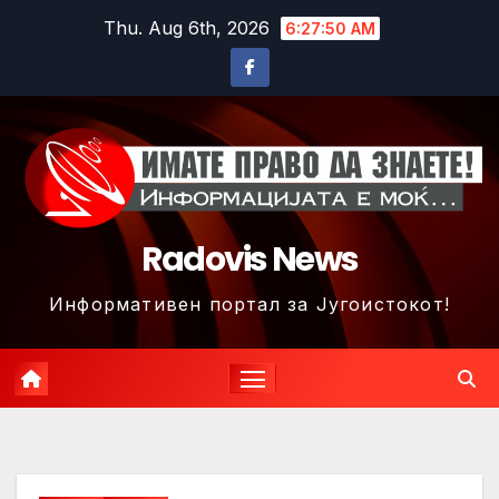
Skip
Thu. Aug 6th, 2026
6:27:53 AM
to
content
Radovis News
Информативен портал за Југоистокот!