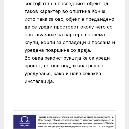
состојбата на последниот објект од
таков карактер во општина Конче,
исто така за овој објект е предвидено
да се уреди просторот околу него со
поставување на партерна опрема
клупи, корпи за отпадоци и посеана и
уредена површина со дрвја.
Во оваа реконструкција ќе се уреди
кровот, со нов под, и внатрешно
уредување, како и нова секаква
инсталација.