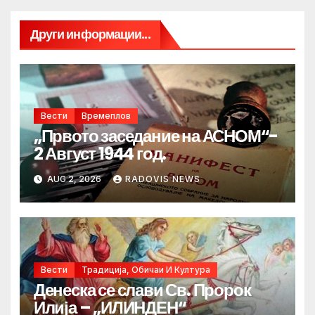
Други информации...
Вести
Времеплов
„Првото заседание на АСНОМ“-
2 Август 1944 год.
AUG 2, 2026
RADOVIS NEWS
Вести
Традиција, Обичаи И Култура
Денеска се слави Св. Пророк
Илија – „ИЛИНДЕН“