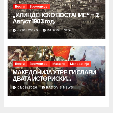
Вести
Времеплов
„ИЛИНДЕНСКО ВОСТАНИЕ“ – 2
Август 1903 год.
02/08/2026
RADOVIS NEWS
Вести
Времеплов
Магазин
Македонија
МАКЕДОНИЈА УТРЕ ГИ СЛАВИ
ДВАТА ИСТОРИСКИ
ИЛИНДЕНА!
01/08/2026
RADOVIS NEWS