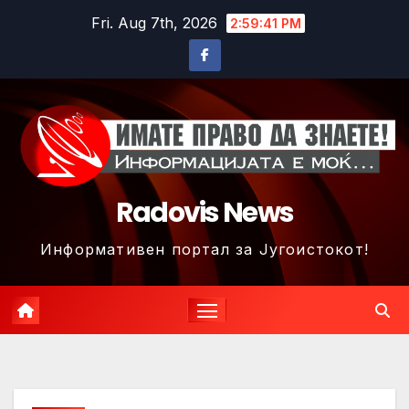
Skip
Fri. Aug 7th, 2026
2:59:44 PM
to
content
Radovis News
Информативен портал за Југоистокот!