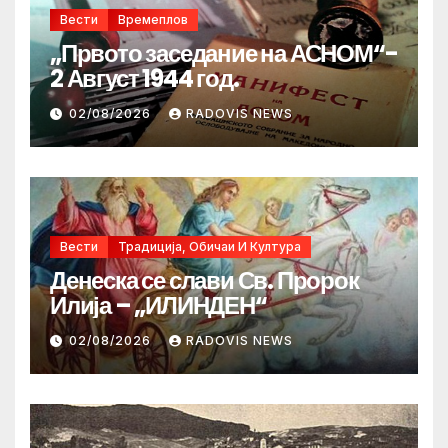
Вести
Времеплов
„Првото заседание на АСНОМ“-
2 Август 1944 год.
02/08/2026
RADOVIS NEWS
Вести
Традиција, Обичаи И Култура
Денеска се слави Св. Пророк
Илија – „ИЛИНДЕН“
02/08/2026
RADOVIS NEWS