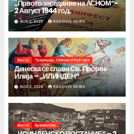
„Првото заседание на АСНОМ“-
2 Август 1944 год.
AUG 2, 2026
RADOVIS NEWS
Вести
Традиција, Обичаи И Култура
Денеска се слави Св. Пророк
Илија – „ИЛИНДЕН“
AUG 2, 2026
RADOVIS NEWS
Вести
Времеплов
„ИЛИНДЕНСКО ВОСТАНИЕ“ – 2