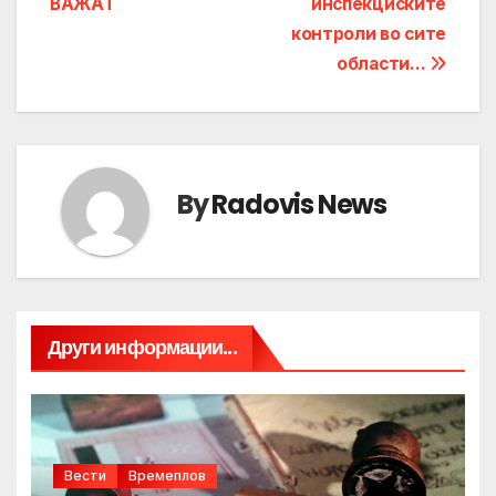
ВАЖАТ
инспекциските
контроли во сите
области…
By
Radovis News
Други информации...
Вести
Времеплов