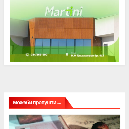
Можеби пропушти....