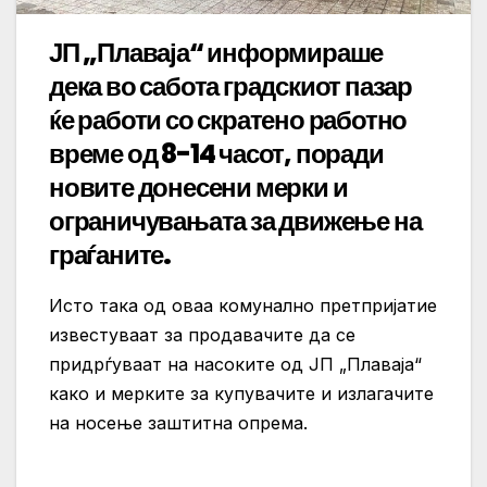
ЈП „Плаваја“ информираше
дека во сабота градскиот пазар
ќе работи со скратено работно
време од 8-14 часот, поради
новите донесени мерки и
ограничувањата за движење на
граѓаните.
Исто така од оваа комунално претпријатие
известуваат за продавачите да се
придрѓуваат на насоките од ЈП „Плаваја“
како и мерките за купувачите и излагачите
на носење заштитна опрема.