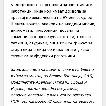
медицинскиот персонал и здравствените
работници, оние кои имаат дозвола за
престој во земја членка на ЕУ или земја од
Шенген зоната, членови на владини мисии,
дипломати, превозници, возачи на
камиони што пренесуваат стоки, транзит
патници, студенти, лица кои се грижат за
стари лица и лица со инвалидитет, како
сезонски земјоделски работници.
За државјаните на земјите членки на Унијата
и Шенген зоната, на Велика Британија, САД,
Обединетите Арапски Емирати, Србија и
Израел, постои посебна регулатива,
односно дозволен е влез или со негативен
ПСР тест направен 72 часа пред патувањето