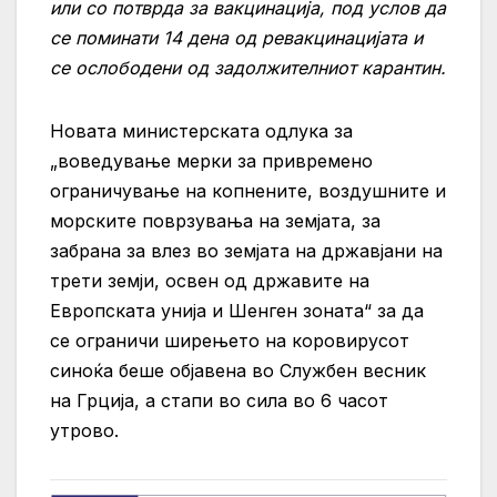
или со потврда за вакцинација, под услов да
се поминати 14 дена од ревакцинацијата и
се ослободени од задолжителниот карантин.
Новата министерската одлука за
„воведување мерки за привремено
ограничување на копнените, воздушните и
морските поврзувања на земјата, за
забрана за влез во земјата на државјани на
трети земји, освен од државите на
Европската унија и Шенген зоната“ за да
се ограничи ширењето на коровирусот
синоќа беше објавена во Службен весник
на Грција, а стапи во сила во 6 часот
утрово.