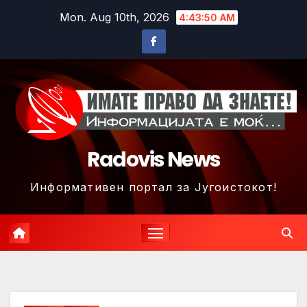
Skip
Mon. Aug 10th, 2026
4:43:52 AM
to
content
Radovis News
Информативен портал за Југоистокот!