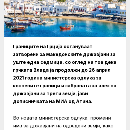
Границите на Грција остануваат
затворени за македонските државјани за
уште една седмица, со оглед на тоа дека
грчката Влада ја продолжи до 26 април
2021 година министерска одлука за
копнените граници и забраната за влез на
државјани за трети земји, јави
дописничката на МИА од Атина.
Во новата министерска одлука, промени
има за државјани на одредени земји, како