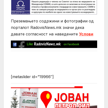
Преземањето содржини и фотографии од
порталот RadovisNews.mk значи дека
давате согласност на нaведените
Услови
[metaslider id=”19966″]