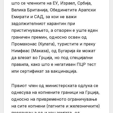
што се членките на ЕУ, Израел, Србија,
Велика Британија, Обединетите Арапски
Емирати и САД, за кои не важи
задолжителниот карантин при
пристигнувањето, а отворен е уште еден
граничен премин, односно освен од
Промахонас (Кулата), туристите и преку
Нимфеас (Маказа), од Бугарија ќе можат
да влезат во Грција, но под специјални
правила, како што е негативен ПЦР тест
или сертификат за вакцинација.
Првиот член од министерската одлука се
однесува на копнените граници на Грција,
односно на привременото ограничување
на сите копнени (патните и железничките)
поврзувања од и кон земјата „од