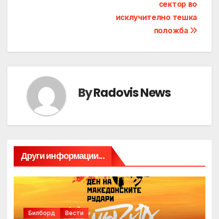
сектор во
исклучително тешка
положба
By
Radovis News
Други информации...
Билборд
Вести