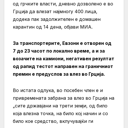
од грчките власти, дневно дозволено е во
Грција да влезат најмногу 400 лица,
додека пак задолжителен е домашен
карантин од 14 дена, објави МИА.
За транспортерите, Евзони е отворен од
7 до 23 часот по локално време, а и за
возачите на камиони, негативен резултат
од рапид тестот направен на граничниот
премин е предуслов за влез во Грција.
Во истата одлука, во посебен член е и
привремената забрана за влез во Грција на
„сите државјани на трети земји, од било
која влезна точка, на било кој начин и со
било кое средство, вклучувајќи ги