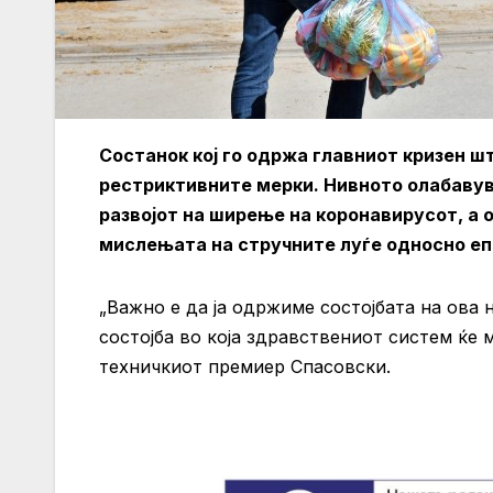
Состанок кој го одржа главниот кризен ш
рестриктивните мерки. Нивното олабавув
развојот на ширење на коронавирусот, а о
мислењата на стручните луѓе односно еп
„Важно е да ја одржиме состојбата на ова 
состојба во која здравствениот систем ќе 
техничкиот премиер Спасовски.