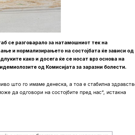
таб се разговарало за натамошниот тек на
ање и нормализирањето на состојбата ќе зависи од
длуките како и досега ќе се носат врз основа на
идемиолозите од Комисијата за заразни болести.
ниво што го имаме денеска, а тоа е стабилна здравств
може да одговори на состојбите пред нас“, истакна