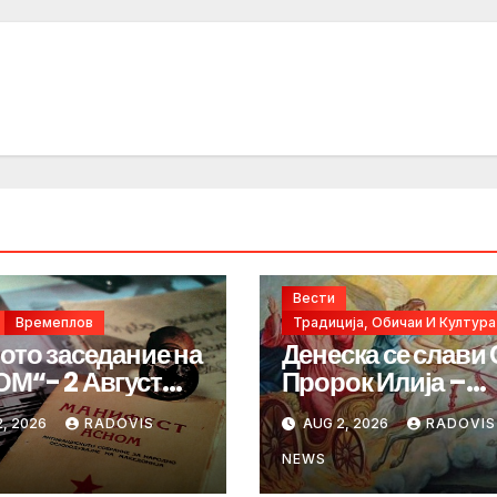
Вести
Времеплов
Традиција, Обичаи И Култура
ото заседание на
Денеска се слави 
М“- 2 Август
Пророк Илија –
год.
„ИЛИНДЕН“
, 2026
RADOVIS
AUG 2, 2026
RADOVIS
NEWS