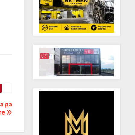
а да
те