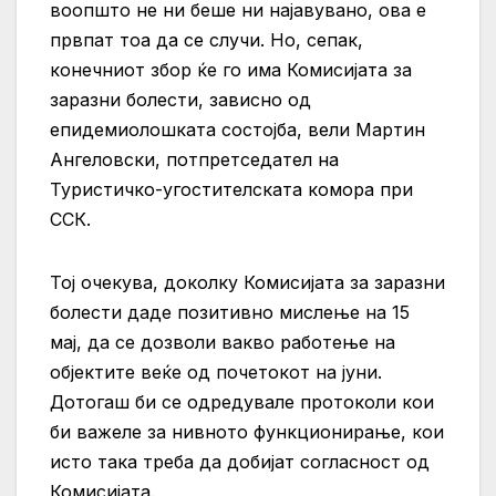
воопшто не ни беше ни најавувано, ова е
првпат тоа да се случи. Но, сепак,
конечниот збор ќе го има Комисијата за
заразни болести, зависно од
епидемиолошката состојба, вели Мартин
Ангеловски, потпретседател на
Туристичко-угостителската комора при
ССК.
Тој очекува, доколку Комисијата за заразни
болести даде позитивно мислење на 15
мај, да се дозволи вакво работење на
објектите веќе од почетокот на јуни.
Дотогаш би се одредувале протоколи кои
би важеле за нивното функционирање, кои
исто така треба да добијат согласност од
Комисијата.