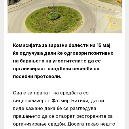
Комисијата за заразни болести на 15 мај
ќе одлучува дали ќе одговори позитивно
на барањето на угостителите да се
организираат свадбени веселби со
посебни протоколи.
Ова е за првпат, на средбата со
вицепремиерот Фатмир Битиќи, да ни
биде кажано дека ќе се разгледува
прашањето да се отворат рестораните за
организирање свадби. Досега такво нешто