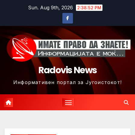
Skip
Sun. Aug 9th, 2026
2:38:55 PM
to
content
Radovis News
Информативен портал за Југоистокот!