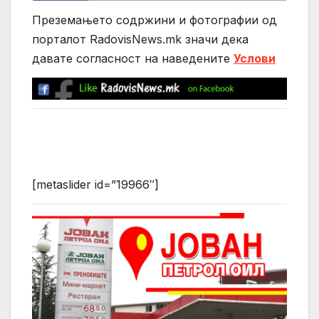
Преземањето содржини и фотографии од
порталот RadovisNews.mk значи дека
давате согласност на нaведените
Услови
[metaslider id=”19966″]