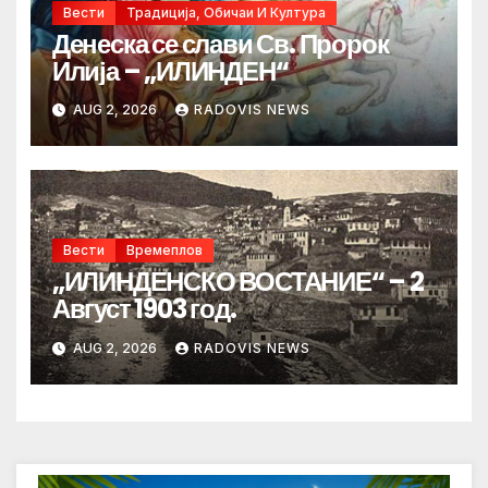
Вести
Традиција, Обичаи И Култура
Денеска се слави Св. Пророк
Илија – „ИЛИНДЕН“
AUG 2, 2026
RADOVIS NEWS
Вести
Времеплов
„ИЛИНДЕНСКО ВОСТАНИЕ“ – 2
Август 1903 год.
AUG 2, 2026
RADOVIS NEWS