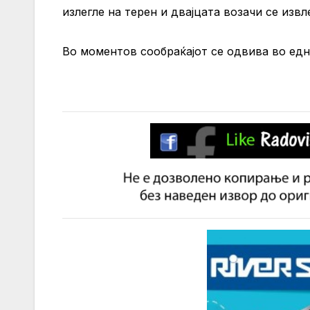
излегле на терен и двајцата возачи се извл
Во моментов сообраќајот се одвива во една