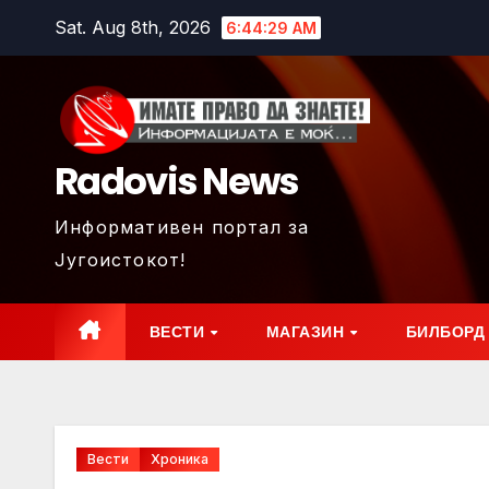
Skip
Sat. Aug 8th, 2026
6:44:31 AM
to
content
Radovis News
Информативен портал за
Југоистокот!
ВЕСТИ
МАГАЗИН
БИЛБОРД
Вести
Хроника