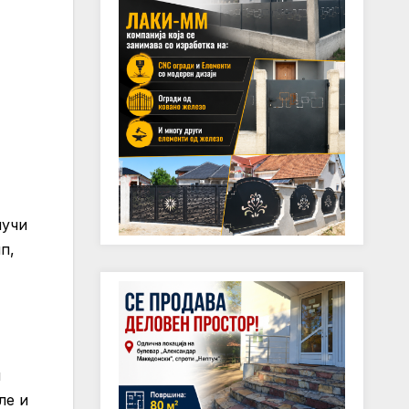
лучи
п,
и
ле и