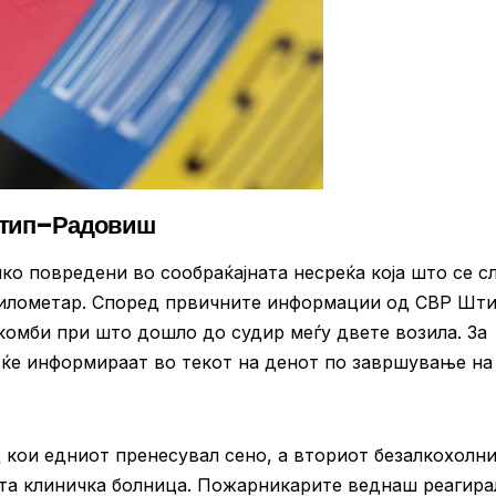
 Штип–Радовиш
ко повредени во сообраќајната несреќа која што се с
 километар. Според првичните информации од СВР Шти
комби при што дошло до судир меѓу двете возила. За
 ќе информираат во текот на денот по завршување на
 кои едниот пренесувал сено, а вториот безалкохолн
ата клиничка болница. Пожарникарите веднаш реагира