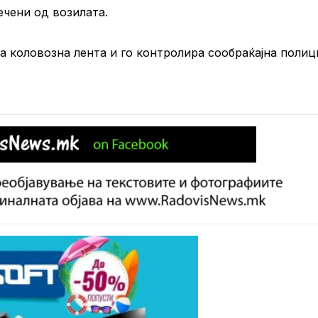
ечени од возилата.
 коловозна лента и го контролира сообраќајна полици