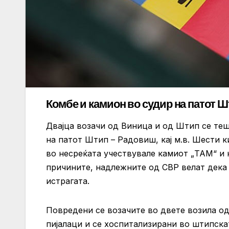
Комбе и камион во судир на патот
Двајца возачи од Виница и од Штип се теш
на патот Штип – Радовиш, кај м.в. Шести
во несреќата учествувале камиот „ТАМ“ и 
причините, надлежните од СВР велат дека
истрагата.
Повредени се возачите во двете возила од
пијалаци и се хоспитализирани во штипск