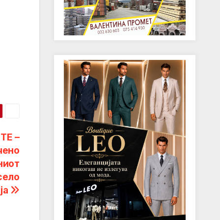
ТЕ –
чено
ниот
село
ја