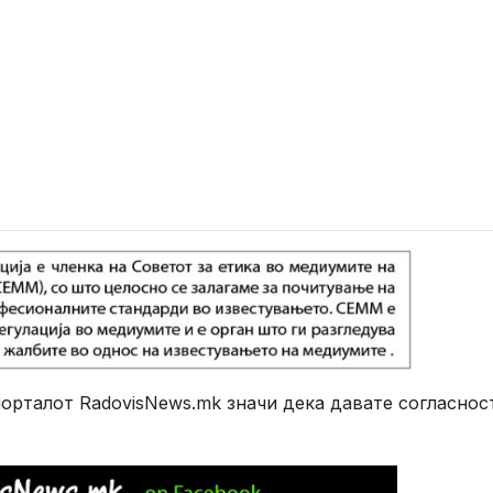
рталот RadovisNews.mk значи дека давате согласнос