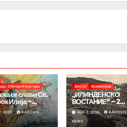
ија, Обичаи И Култура
Вести
Времеплов
ска се слави Св.
„ИЛИНДЕНСКО
ок Илија –
ВОСТАНИЕ“ – 2
ИНДЕН“
Август 1903 год.
, 2026
RADOVIS
AUG 2, 2026
RADOVIS
NEWS