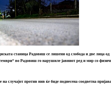
иската станица Радовиш се лишени од слобода и две лица од
птември“ во Радовиш го нарушиле јавниот ред и мир со физич
 на случајот против нив ќе биде поднесена соодветна пријава