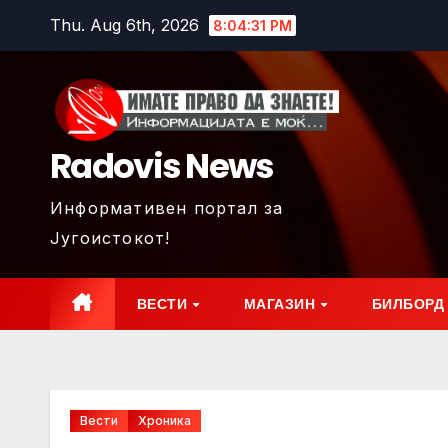
Skip
Thu. Aug 6th, 2026
8:04:32 PM
to
content
Radovis News
Информативен портал за
Југоистокот!
ВЕСТИ
МАГАЗИН
БИЛБОРД
Вести
Хроника