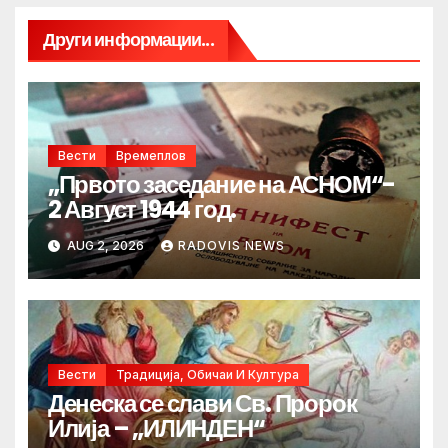
Други информации...
Вести
Времеплов
„Првото заседание на АСНОМ“-
2 Август 1944 год.
AUG 2, 2026
RADOVIS NEWS
Вести
Традиција, Обичаи И Култура
Денеска се слави Св. Пророк
Илија – „ИЛИНДЕН“