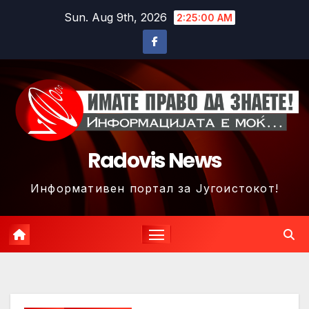
Skip
Sun. Aug 9th, 2026
2:25:02 AM
to
content
Radovis News
Информативен портал за Југоистокот!