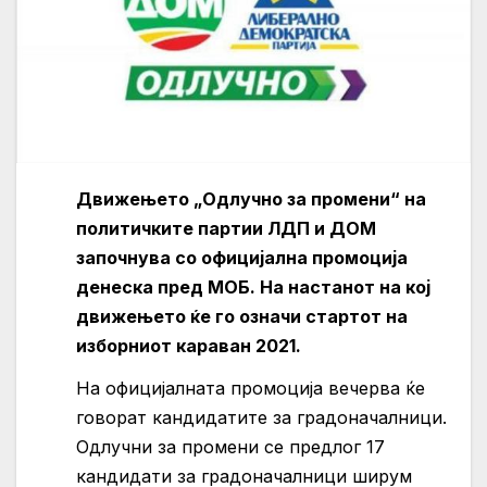
Движењето „
Одлучно
за
промени“
на
политичките
партии
ЛДП
и
ДОМ
започнува
со
официјална
промоција
денеска
пред
МОБ.
На
настанот
на
кој
движењето
ќе
го
означи
стартот
на
изборниот
караван 2021.
На официјалната промоција вечерва ќе
говорат кандидатите за градоначалници.
Одлучни за промени се предлог 17
кандидати за градоначалници ширум