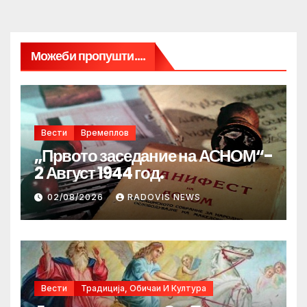
Можеби пропушти....
Вести
Времеплов
„Првото заседание на АСНОМ“-
2 Август 1944 год.
02/08/2026
RADOVIS NEWS
Вести
Традиција, Обичаи И Култура