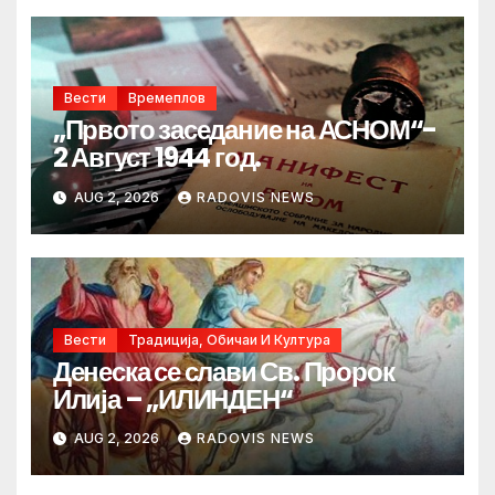
Вести
Времеплов
„Првото заседание на АСНОМ“-
2 Август 1944 год.
AUG 2, 2026
RADOVIS NEWS
Вести
Традиција, Обичаи И Култура
Денеска се слави Св. Пророк
Илија – „ИЛИНДЕН“
AUG 2, 2026
RADOVIS NEWS