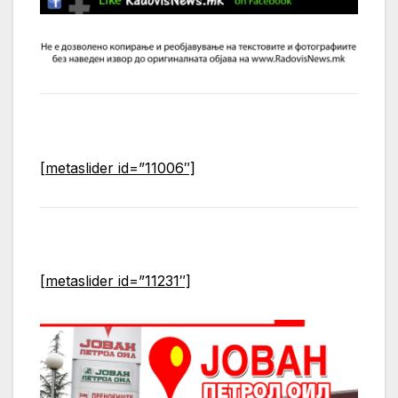
[metaslider id=”11006″]
[metaslider id=”11231″]