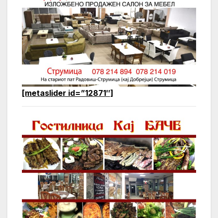
[metaslider id=”12871″]