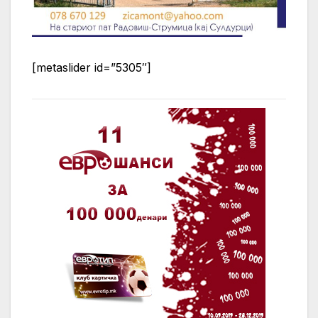
[metaslider id=”5305″]