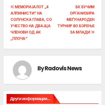
Post
МЕМОРИЈАЛОТ „4
БК БУЧИМ
AЛПИНИСТИ“ НА
ОРГАНИЗИРА
navigation
СОЛУНСКА ГЛАВА, СО
МЕЃУНАРОДЕН
УЧЕСТВО НА ДВАЈЦА
ТУРНИР ВО БОРЕЊЕ
ЧЛЕНОВИ ОД АК
ЗА МЛАДИ
„ПЛОЧА“
By
Radovis News
Други информации...