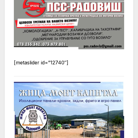
[metaslider id=”12740″]