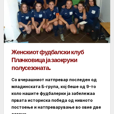
Женскиот фудбалски клуб
Плачковица ја заокружи
полусезоната.
Со вчерашниот натпревар последен од
младинската Б-група, кој беше од 9-то
коло нашите фудбалерки ја забележаа
првата историска победа од нивното
постоење и натпреварување во овие две
сезони.