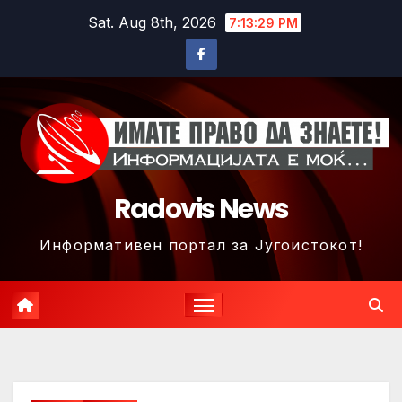
Skip
Sat. Aug 8th, 2026
7:13:32 PM
to
content
Radovis News
Информативен портал за Југоистокот!