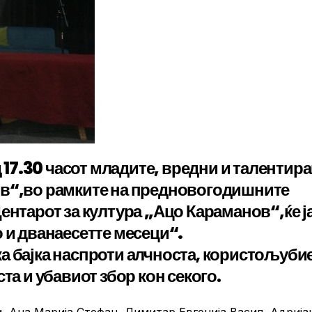
д 17.30 часот младите, вредни и талентир
ов“,во рамките на предновогодишните
ентарот за култура „Ацо Караманов“,ќе ј
 и дванаесетте месеци“.
а бајка наспроти алчноста, користољуби
та и убавиот збор кон секого.
, Ана Марија,Стефан, Димитар,Евгенија,Васил, Адрија