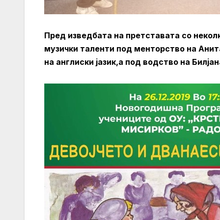
Пред изведбата на претставата со некол
музички таленти под менторство на Анит
на англиски јазик,а под водство на Билја