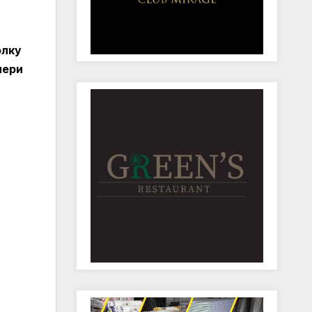
олку
мери