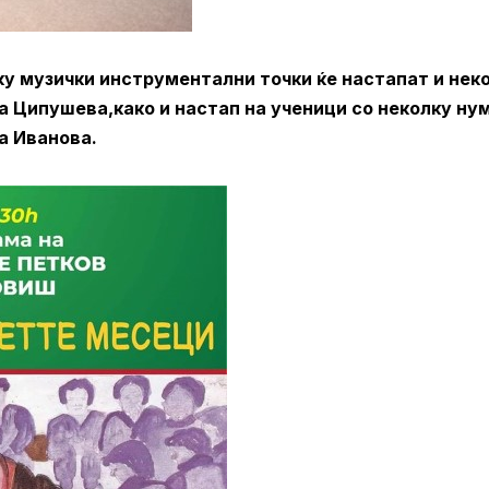
ку музички инструментални точки ќе настапат и нек
а Ципушева,како и настап на ученици со неколку ну
на Иванова.