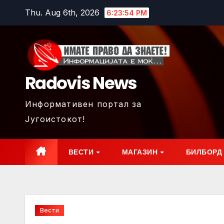
Skip
Thu. Aug 6th, 2026
6:23:56 PM
to
content
Radovis News
Информативен портал за
Југоистокот!
ВЕСТИ
МАГАЗИН
БИЛБОРД
Вести