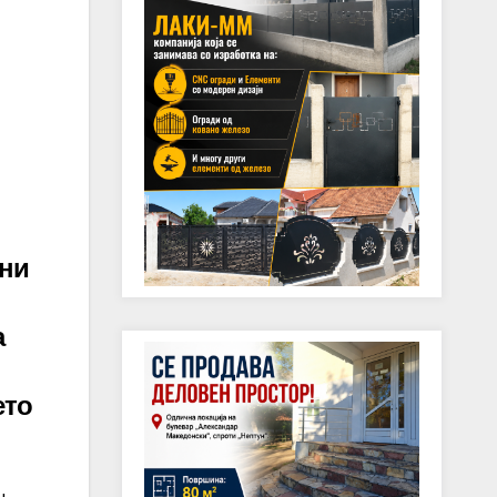
ани
а
ето
н,