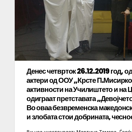
Денес четврток 26.12.2019 год, о
актери од ООУ „Крсте П.Мисирк
активности на Училиштето и на Ц
одиграат претставата „Девојчето
Во оваа безвременска македонск
и злобата стои добрината, чеснос
Ви неа учествуваат: Мартина,Тамара, Ѓорѓи