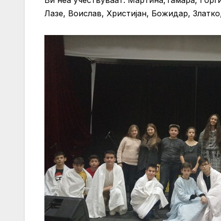
Лазе, Воислав, Христијан, Божидар, Златко