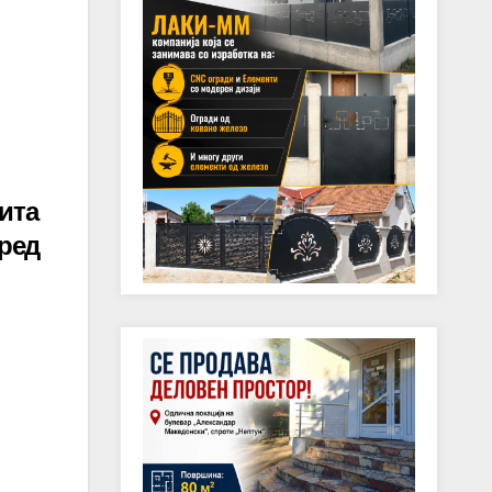
ита
уред