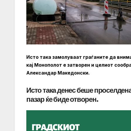
Исто така замолуваат граѓаните да внима
кај Монополот е затворен и целиот сообр
Александар Македонски.
Исто така денес беше проселдена
пазар ќе биде отворен.