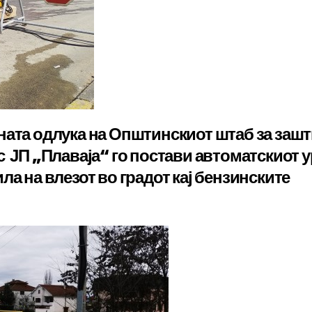
ната одлука на Општинскиот штаб за зашт
 ЈП „Плаваја“ го постави автоматскиот 
ла на влезот во градот кај бензинските