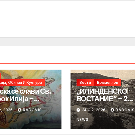
ија, Обичаи И Култура
Вести
Времеплов
ска се слави Св.
„ИЛИНДЕНСКО
ок Илија –
ВОСТАНИЕ“ – 2
ИНДЕН“
Август 1903 год.
, 2026
RADOVIS
AUG 2, 2026
RADOVIS
NEWS