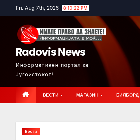
Skip
Fri. Aug 7th, 2026
8:10:24 PM
to
content
Radovis News
Информативен портал за
Југоистокот!
ВЕСТИ
МАГАЗИН
БИЛБОРД
Вести