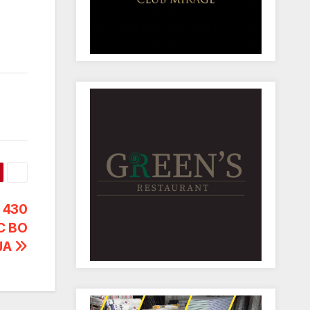
 430
С ВО
ЈА