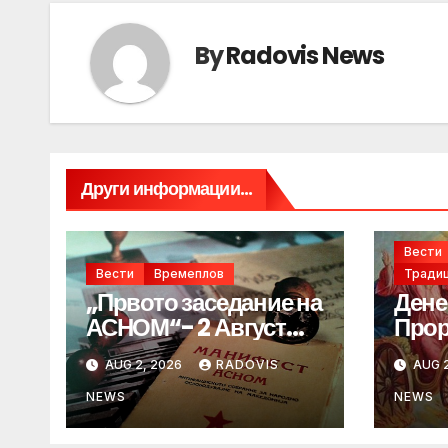
By
Radovis News
Други информации...
Вести
Вести
Времеплов
Традиц
„Првото заседание на
Дене
АСНОМ“- 2 Август
Прор
1944 год.
„ИЛ
AUG 2, 2026
RADOVIS
AUG 2
NEWS
NEWS