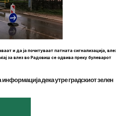
ваат и да ја почитуваат патната сигнализација, вле
аќај за влез во Радовиш се одвива преку булеварот
 информација дека утре градскиот зелен