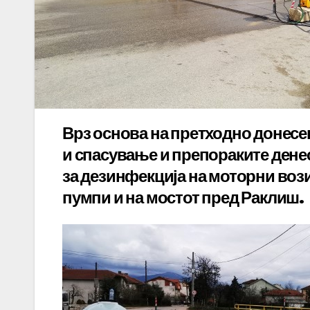
Врз основа на претходно донесе
и спасување и препораките денес
за дезинфекција на моторни вози
пумпи и на мостот пред Раклиш.