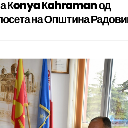
на Кonya Кahraman од
 посета на Општина Радов