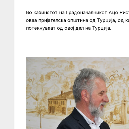
Во кабинетот на Градоначалникот Ацо Рис
оваа пријателска општина од Турција, од к
потекнуваат од овој дел на Турција.