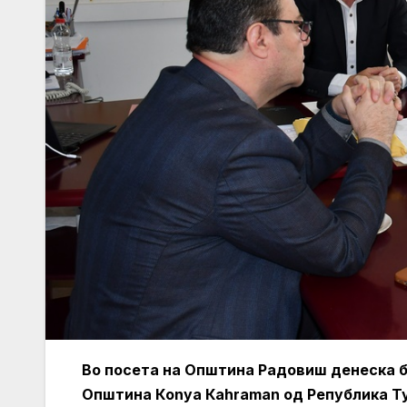
Во посета на Општина Радовиш денеска бе
Општина Кonya Кahraman од Република Ту