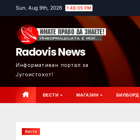
Skip
Sun. Aug 9th, 2026
1:48:08 PM
to
content
Radovis News
Информативен портал за
Југоистокот!
ВЕСТИ
МАГАЗИН
БИЛБОРД
Вести