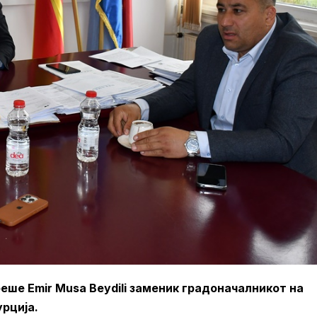
ше Emir Musa Beydili заменик градоначалникот на
рција.