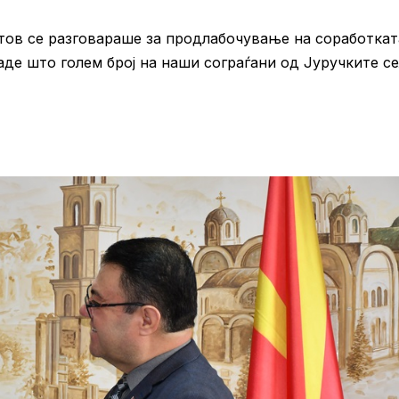
тов се разговараше за продлабочување на соработкат
аде што голем број на наши сограѓани од Јуручките с