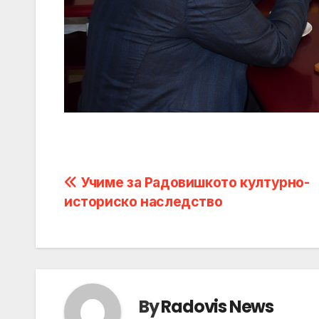
Post
Учиме за Радовишкото културно-
историско наследство
navigation
By
Radovis News