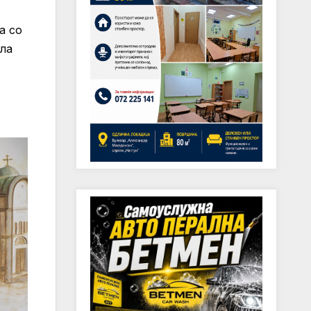
а со
ела