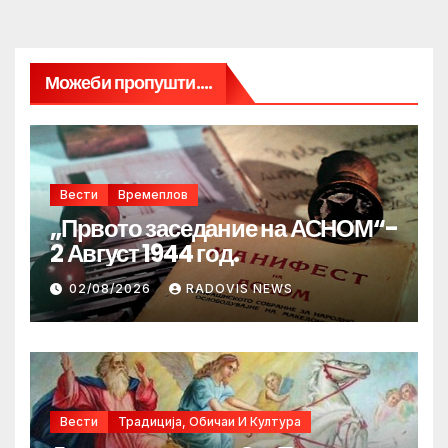
Можеби пропушти....
Вести
Времеплов
„Првото заседание на АСНОМ“-
2 Август 1944 год.
02/08/2026
RADOVIS NEWS
Вести
Традиција, Обичаи И Култура