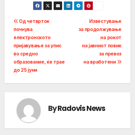
Post
Од четврток
Известување
почнува
за продолжување
navigation
електронското
на рокот
пријавување за упис
на јавниот повик
во средно
за превоз
образование, ќе трае
на вработени
до 25 јуни
By
Radovis News