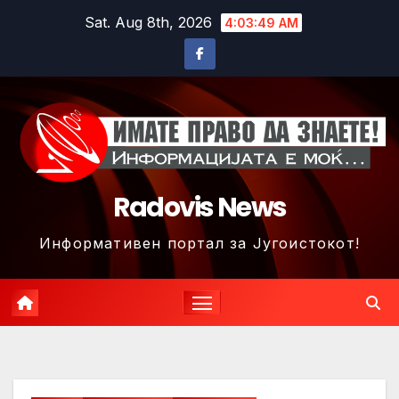
Skip
Sat. Aug 8th, 2026
4:03:52 AM
to
content
Radovis News
Информативен портал за Југоистокот!