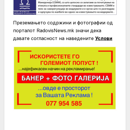
Преземањето содржини и фотографии од
порталот RadovisNews.mk значи дека
давате согласност на нaведените
Услови