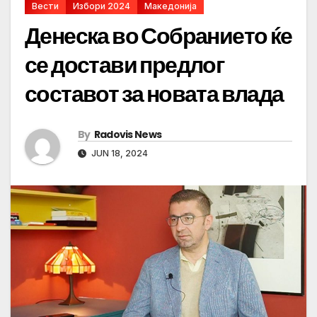
Вести
Избори 2024
Македонија
Денеска во Собранието ќе
се достави предлог
составот за новата влада
By
Radovis News
JUN 18, 2024