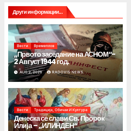
Други информации...
Вести
Времеплов
„Првото заседание на АСНОМ“-
2 Август 1944 год.
AUG 2, 2026
RADOVIS NEWS
Вести
Традиција, Обичаи И Култура
Денеска се слави Св. Пророк
Илија – „ИЛИНДЕН“