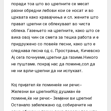
поради тоа што во црепните се месат
разни обредни лебови кои се носат и во
црквата како кравајчиња и сл. жените што
прават црепни се облекуваат во чиста
облека. Газењето на црепните, како што се
вика овој чин се смета за тешка работа и е
придружено со повеќе песни, како што е
следнава песна од с. Прострање, Кичевско
Ај сега почнуеме,црепни да газиме.Никого
не пуштаме. покрај нас да помине,сол да
не ни врли-црепни да ни испукаат.
Кој пријател ќе поминеќе ни речи:‒
Железни ви црепни!Кој душман ќе
помине,ќе ни речи:‒ Земјени ви црепни!
Останало забележано од собирачите на