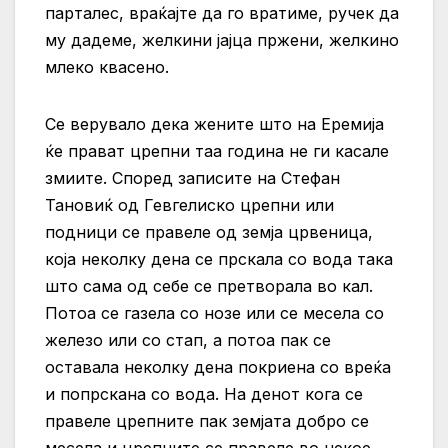
парталес, враќајте да го вратиме, ручек да
му дадеме, желкини јајца пржени, желкино
млеко квасено.
Се верувало дека жените што на Еремија
ќе прават црепни таа година не ги касале
змиите. Според записите на Стефан
Тановиќ од Гевгелиско црепни или
подници се правеле од земја црвеница,
која неколку дена се прскала со вода така
што сама од себе се претворала во кал.
Потоа се газела со нозе или се месела со
железо или со стап, а потоа пак се
оставала неколку дена покриена со вреќа
и попрскана со вода. На денот кога се
правеле црепните пак земјата добро се
месела и црепните се правеле во некое