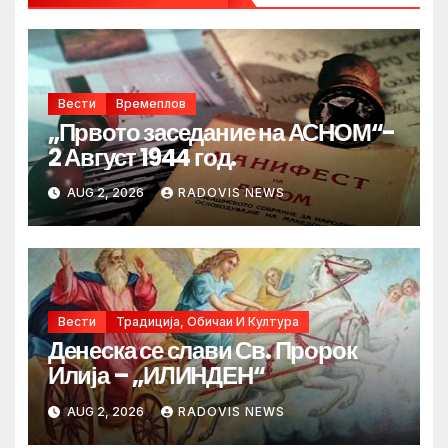
Вести
Времеплов
„Првото заседание на АСНОМ“-
2 Август 1944 год.
AUG 2, 2026
RADOVIS NEWS
Вести
Традиција, Обичаи И Култура
Денеска се слави Св. Пророк
Илија – „ИЛИНДЕН“
AUG 2, 2026
RADOVIS NEWS