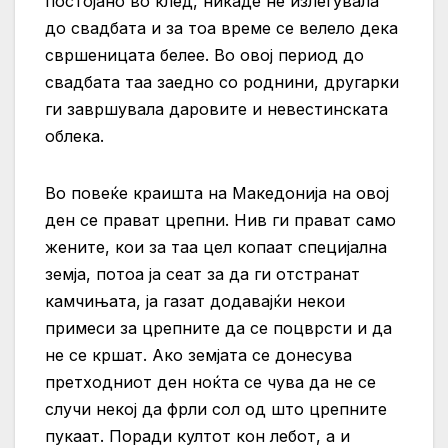
постојано во клед, никаде не излегувала
до свадбата и за тоа време се велело дека
свршеницата белее. Во овој период до
свадбата таа заедно со роднини, другарки
ги завршувала даровите и невестинската
облека.
Во повеќе краишта на Македонија на овој
ден се прават црепни. Нив ги прават само
жените, кои за таа цел копаат специјална
земја, потоа ја сеат за да ги отстранат
камчињата, ја газат додавајќи некои
примеси за црепните да се поцврсти и да
не се кршат. Ако земјата се донесува
претходниот ден ноќта се чува да не се
случи некој да фрли сол од што црепните
пукаат. Поради култот кон лебот, а и