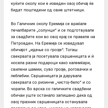
куќите околу кои е изведен овој обичај ќе
бидат поштедени од овие штетници.
Во Галичник околу Еремија се враќале
печалбарите „солунци“ и се подготвувале
за свадбите кои во овој крај се правеле на
Петровден. На Еремија се изведувал
обичајот „идење со грозје“. Тогаш
свекрвата ја посетувала свршеницата и ѝ
носела разни подароци како калемќари,
свилени шамии, суво грозје, роговачки и
леблебии. Свршеницата ја дарувала
свекрвата со ризинче „чистој-бело“ и со
чорапи. Во врска со галичките свадбени
обичаи уште останало запишано дека од
овој празник свршеницата останувала