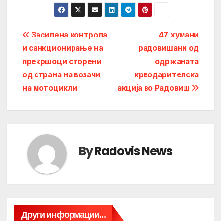
Post
Засилена контрола
47 хумани
и санкционирање на
радовишани од
navigation
прекршоци сторени
одржаната
од страна на возачи
крводарителска
на мотоцикли
акција во Радовиш
By
Radovis News
Други информации...