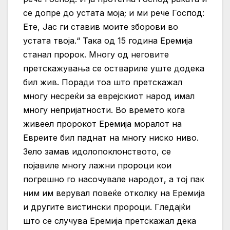
се допре до устата моја; и ми рече Господ:
Ете, Јас ги ставив моите зборови во
устата твоја.“ Така од 15 година Еремија
станал пророк. Многу од неговите
претскажувања се оствариле уште додека
бил жив. Поради тоа што претскажал
многу несреќи за еврејскиот народ имал
многу непријатности. Во времето кога
живеел пророкот Еремија моралот на
Евреите бил паднат на многу ниско ниво.
Зело замав идолопоклонството, се
појавиле многу лажни пророци кои
погрешно го насочувале народот, а тој пак
ним им верувал повеќе отколку на Еремија
и другите вистински пророци. Гледајќи
што се случува Еремија претскажал дека