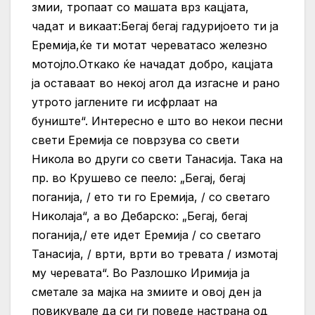
змии, тропаат со машата врз кацјата,
чадат и викаат:Бегај бегај гадуријоето ти ја
Еремија,ќе ти мотат череватасо железно
мотојло.Откако ќе начадат добро, кацјата
ја оставаат во некој агол да изгасне и рано
утрото јаглените ги исфрлаат на
буниште“. Интересно е што во некои песни
свети Еремија се поврзува со свети
Никола во други со свети Танасија. Така на
пр. во Крушево се пеело: „Бегај, бегај
поганија, / ето ти го Еремија, / со светаго
Николаја“, а во Дебарско: „Бегај, бегај
поганија,/ ете идет Еремија / со светаго
Танасија, / врти, врти во тревата / измотај
му черевата“. Во Разлошко Иримија ја
сметале за мајка на змиите и овој ден ја
повикувале да си ги поведе настрана од