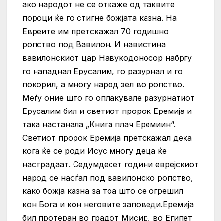
ако народот не се откаже од таквите
пороци ќе го стигне божјата казна. На
Евреите им претскажал 70 годишно
ропство под Вавилон. И навистина
вавилонскиот цар Навукодоносор набргу
го нападнал Ерусалим, го разурнал и го
покорил, а многу народ зел во ропство.
Меѓу оние што го оплакувале разурнатиот
Ерусалим бил и светиот пророк Еремија и
така настанала „Книга плач Еремиин“.
Светиот пророк Еремија претскажал дека
кога ќе се роди Исус многу деца ќе
настрадаат. Седумдесет години еврејскиот
народ се наоѓал под вавилонско ропство,
како божја казна за тоа што се огрешил
кон Бога и кон неговите заповеди.Еремија
бил протеран во градот Мисир, во Египет