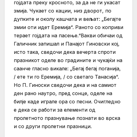
гојдата преку кросното, за да не ги укасат
змија. Чукает со кации, низ дворот, по
дупките и околу кашчата и вељат: „Бегајте
змии оти идет Еремија“. Раното со коприви
терает гојдата на пасење.“Вакви обичаи од
Галичник запишал и Панајот Гиновски кој,
исто така, сведочи дека вечерта спроти
празникот оделе во градините и чукајќи на
саанче гласно викале: „Бегај бегај поганија,
/ ете ти го Еремија, / со светаго Танасија“.
Но П. Гиноски сведочи дека и на самиот
ден рано наутро, пред сонце, оделе на
билје каде играле ора со песни. Очигледно
е дека се работи за елементи од
пролетното празнување познати во врска
и со други пролетни празници.