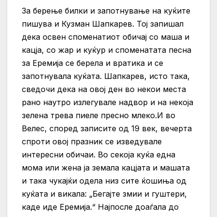
За берење билки и запотнување на куќите
пишува и Кузман Шапкарев. Тој запишал
дека освен споменатиот обичај со маша и
кацја, со жар и куќур и споменатата песна
за Еремија се берела и вратика и се
запотнувала куќата. Шапкарев, исто така,
сведочи дека на овој ден во некои места
рано наутро излегувале надвор и на некоја
зелена трева пиеле пресно млеко.И во
Велес, според записите од 19 век, вечерта
спроти овој празник се изведувале
интересни обичаи. Во секоја куќа една
мома или жена ја земала кацјата и машата
и така чукајќи одела низ сите ќошиња од
куќата и викала: „Бегајте змии и гуштери,
каде иде Еремија.“ Најпосле доаѓала до