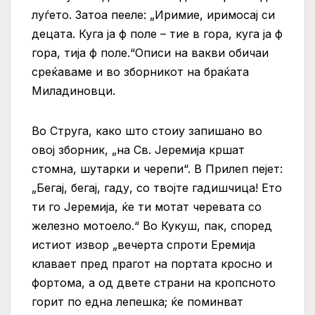
луѓето. Затоа пееле: „Иримие, иримосај си
децата. Куга ја ф поле – тие в гора, куга ја ф
гора, тија ф поле.“Описи на вакви обичаи
среќаваме и во зборникот на браќата
Миладиновци.
Во Струга, како што стоиу запишано во
овој зборник, „на Св. Јеремија кршат
стомна, шутарки и черепи“. В Прилеп пејет:
„Бегај, бегај, гаду, со твојте гадишчица! Ето
ти го Јеремија, ќе ти мотат черевата со
железно мотоело.“ Во Кукуш, пак, според
истиот извор „вечерта спроти Еремија
клавает пред прагот на портата кросно и
фортома, а од двете страни на кропсното
горит по една лепешка; ќе поминват