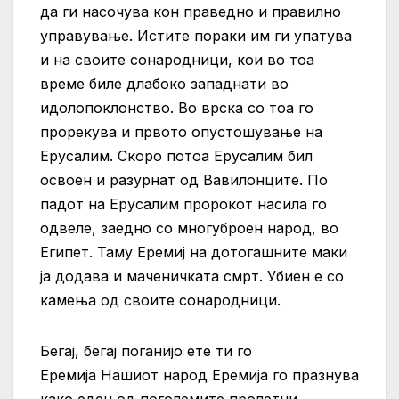
да ги насочува кон праведно и правилно
управување. Истите пораки им ги упатува
и на своите сонародници, кои во тоа
време биле длабоко западнати во
идолопоклонство. Во врска со тоа го
прорекува и првото опустошување на
Ерусалим. Скоро потоа Ерусалим бил
освоен и разурнат од Вавилонците. По
падот на Ерусалим пророкот насила го
одвеле, заедно со многуброен народ, во
Египет. Таму Еремиј на дотогашните маки
ја додава и маченичката смрт. Убиен е со
камења од своите сонародници.
Бегај, бегај поганијо ете ти го
Еремија Нашиот народ Еремија го празнува
како еден од поголемите пролетни