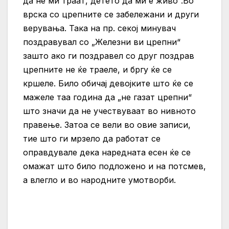
да не ми траат, детето да ми е живо“.Во
врска со црепните се забележани и други
верувања. Така на пр. секој минувач
поздравувал со „Железни ви црепни“
зашто ако ги поздравел со друг поздрав
црепните не ќе траеле, и бргу ќе се
кршеле. Било обичај девојките што ќе се
мажеле таа година да „не газат црепни“
што значи да не учествуваат во нивното
правење. Затоа се вели во овие записи,
тие што ги мрзело да работат се
оправдувале дека наредната есен ќе се
омажат што било подложено и на потсмев,
а влегло и во народните умотворби.