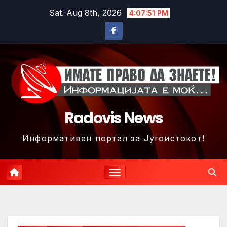
Skip
Sat. Aug 8th, 2026
4:07:53 PM
to
content
Radovis News
Информативен портал за Југоистокот!