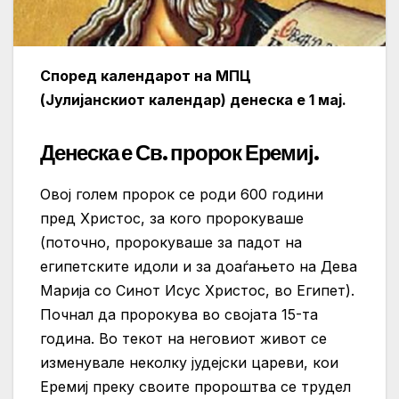
Според календарот на МПЦ
(Јулијанскиот календар) денеска е 1 мај.
Денеска е Св. пророк Еремиј.
Овој голем пророк се роди 600 години
пред Христос, за кого пророкуваше
(поточно, пророкуваше за падот на
египетските идоли и за доаѓањето на Дева
Марија со Синот Исус Христос, во Египет).
Почнал да пророкува во својата 15-та
година. Во текот на неговиот живот се
изменувале неколку јудејски цареви, кои
Еремиј преку своите пророштва се трудел