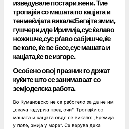
изведувале постари жени. Тие
тропајќи со машата по кацјата и
тенмеќијата викале:Бегајте змии,
гушчери,иде Иримија,сус ќелаво
ножишче,сус рѓаво сабјишче,ќе
ве коле, ќе ве бесе,сус машата и
кацјата,ќе ве изгоре.
Особено овој празник го држат
куќите што се занимаваат со
земјоделска работа.
Во Кумановско не се работело за да не им
„скача гадурија пред очи“. Тропајќи со
машата и кацјата овде се викало: „Еремија
у поле, змија у море“. Се верува дека