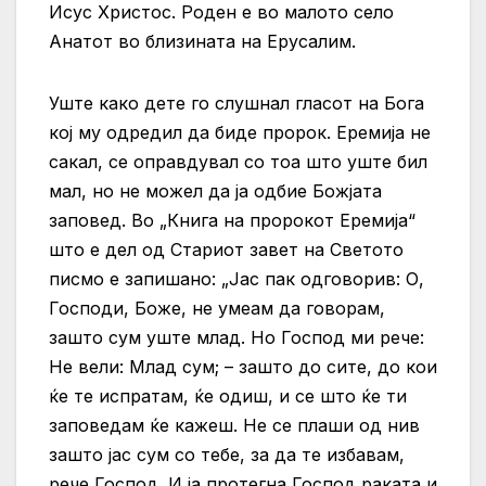
Исус Христос. Роден е во малото село
Анатот во близината на Ерусалим.
Уште како дете го слушнал гласот на Бога
кој му одредил да биде пророк. Еремија не
сакал, се оправдувал со тоа што уште бил
мал, но не можел да ја одбие Божјата
заповед. Во „Книга на пророкот Еремија“
што е дел од Стариот завет на Светото
писмо е запишано: „Јас пак одговорив: О,
Господи, Боже, не умеам да говорам,
зашто сум уште млад. Но Господ ми рече:
Не вели: Млад сум; – зашто до сите, до кои
ќе те испратам, ќе одиш, и се што ќе ти
заповедам ќе кажеш. Не се плаши од нив
зашто јас сум со тебе, за да те избавам,
рече Господ. И ја протегна Господ раката и