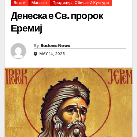
Вести
Магазин
Традиција, Обичаи И Култура
Денеска е Св. пророк
Еремиј
By
Radovis News
MAY 14, 2025