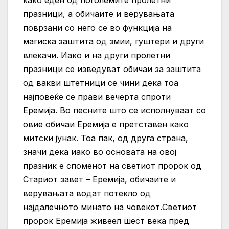
празници, а обичаите и верувањата
поврзани со него се во функција на
магиска заштита од змии, гуштери и други
влекачи. Иако и на други пролетни
празници се изведуват обичаи за заштита
од вакви штетници се чини дека тоа
најповеќе се прави вечерта спроти
Еремија. Во песните што се исполнуваат со
овие обичаи Еремија е претставен како
митски јунак. Тоа пак, од друга страна,
значи дека иако во основата на овој
празник е споменот на светиот пророк од
Стариот завет – Еремија, обичаите и
верувањата водат потекло од
најдалечното минато на човекот.Светиот
пророк Еремија живеел шест века пред