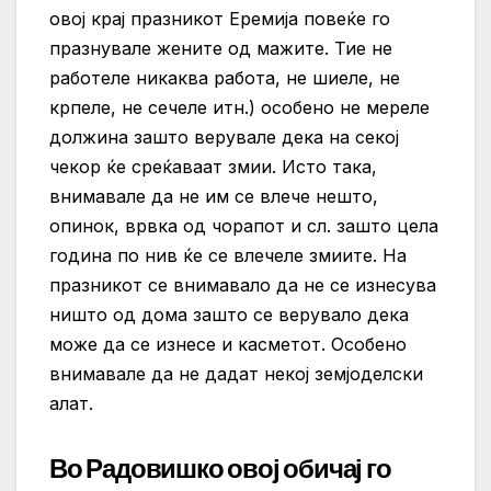
овој крај празникот Еремија повеќе го
празнувале жените од мажите. Тие не
работеле никаква работа, не шиеле, не
крпеле, не сечеле итн.) особено не мереле
должина зашто верувале дека на секој
чекор ќе среќаваат змии. Исто така,
внимавале да не им се влече нешто,
опинок, врвка од чорапот и сл. зашто цела
година по нив ќе се влечеле змиите. На
празникот се внимавало да не се изнесува
ништо од дома зашто се верувало дека
може да се изнесе и касметот. Особено
внимавале да не дадат некој земјоделски
алат.
Во Радовишко овој обичај го