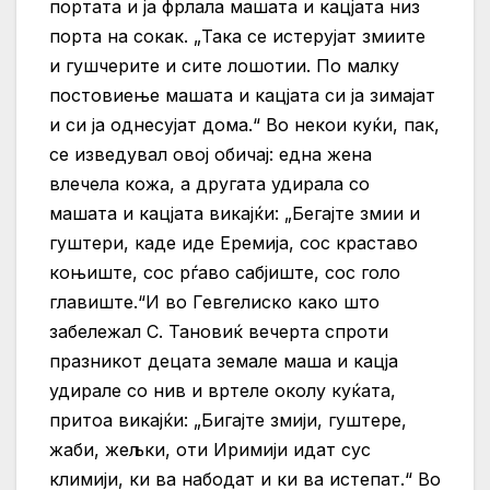
портата и ја фрлала машата и кацјата низ
порта на сокак. „Така се истерујат змиите
и гушчерите и сите лошотии. По малку
постовиење машата и кацјата си ја зимајат
и си ја однесујат дома.“ Во некои куќи, пак,
се изведувал овој обичај: една жена
влечела кожа, а другата удирала со
машата и кацјата викајќи: „Бегајте змии и
гуштери, каде иде Еремија, сос краставо
коњиште, сос рѓаво сабјиште, сос голо
главиште.“И во Гевгелиско како што
забележал С. Тановиќ вечерта спроти
празникот децата земале маша и кацја
удирале со нив и вртеле околу куќата,
притоа викајќи: „Бигајте змији, гуштере,
жаби, жељки, оти Иримији идат сус
климији, ки ва набодат и ки ва истепат.“ Во