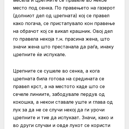
место под сенка. По правењето на газерот
(долниот дел од црепната) кој се правел
како погача, се пристапувало кон правење
на обрачот кој се викал крашник. Овој дел
го правела некоја т.н. прасина жена, што
значи жена што престанала да раѓа, инаку
црепните ќе испукале.
Црепните се сушеле во сенка, а кога
црепната била готова на средината се
правел крст, а на местото каде што се
сечеле линиите, забодувале пердув од
кокошка, а некои ставале уште и глава од
лук за да не се случи некој да ги урочи
црепните и тие да испукаат. Значи, како и
во други случаи и овде лукот се користи