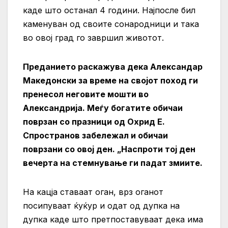
каде што останал 4 години. Најпосле бил
каменуван од своите сонародници и така
во овој град го завршил животот.
Преданието раскажува дека Александар
Македонски за време на својот поход ги
пренесол неговите мошти во
Александрија. Меѓу богатите обичаи
поврзан со празници од Охрид Е.
Спространов забележал и обичаи
поврзани со овој ден. „Наспроти тој ден
вечерта на стемнување ги падат змиите.
На кацја ставаат оган, врз оганот
посипуваат ќуќур и одат од дупка на
дупка каде што претпоставуваат дека има