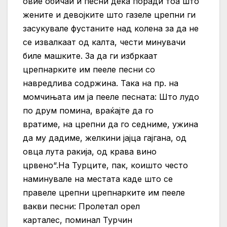
овие обичаи и песни дека поради тоа што
жените и девојките што газеле црепни ги
засукувале фустаните над колена за да не
се извалкаат од калта, чести минувачи
биле машките. За да ги избркаат
црепнарките им пееле песни со
навредлива содржина. Така на пр. на
момчињата им ја пееле песната: Што лудо
по друм помина, враќајте да го
вратиме, на црепни да го седниме, ужина
да му дадиме, желкини јајца гајгана, од
овца лута ракија, од крава вино
црвено“.На Турците, пак, коишто често
наминувале на местата каде што се
правеле црепни црепнарките им пееле
вакви песни: Пролетал орел
карталес, поминал Турчин