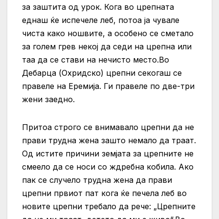
за заштита од урок. Кога во црепната
еднаш ќе испечеле леб, потоа ја чувале
чиста како ношвите, а особено се сметало
за голем грев некој да седи на црепна или
таа да се стави на нечисто место.Во
Дебарца (Охридско) црепни секогаш се
правеле на Еремија. Ги правеле по две-три
жени заедно.
Притоа строго се внимавало црепни да не
прави трудна жена зашто немало да траат.
Од истите причини земјата за црепните не
смеело да се носи со ждребна кобила. Ако
пак се случело трудна жена да прави
црепни првиот пат кога ќе печела леб во
новите црепни требало да рече: „Црепните