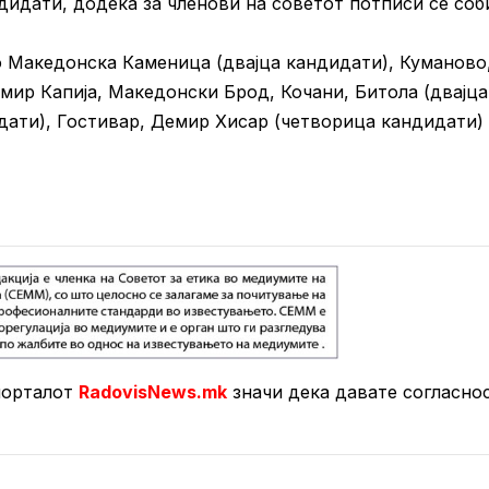
ндидати, додека за членови на советот потписи се соб
о Македонска Каменица (двајца кандидати), Куманово
емир Капија, Македонски Брод, Кочани, Битола (двајца
дати), Гостивар, Демир Хисар (четворица кандидати) 
порталот
RadovisNews.mk
значи дека давате согласно