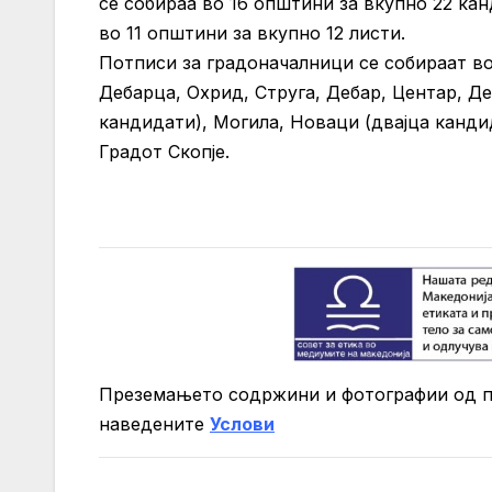
се собираа во 16 општини за вкупно 22 ка
во 11 општини за вкупно 12 листи.
Потписи за градоначалници се собираат в
Дебарца, Охрид, Струга, Дебар, Центар, Д
кандидати), Могила, Новаци (двајца канди
Градот Скопје.
Преземањето содржини и фотографии од 
нaведените
Услови