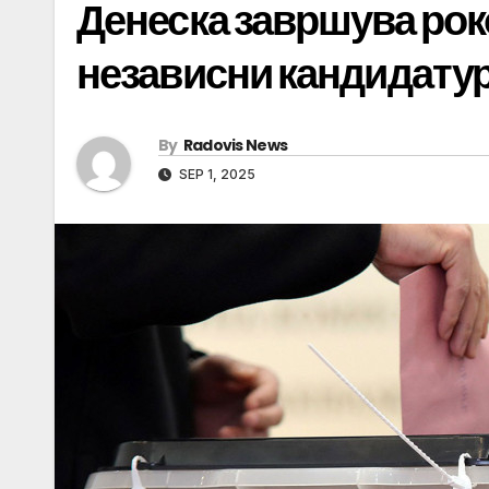
Денеска завршува рок
независни кандидатур
By
Radovis News
SEP 1, 2025