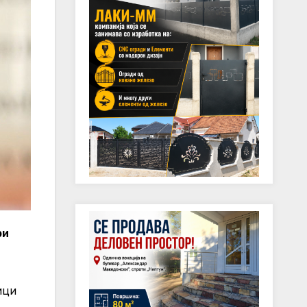
ри
ици