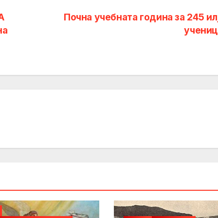
А
Почна учебната година за 245 ил
на
учениц