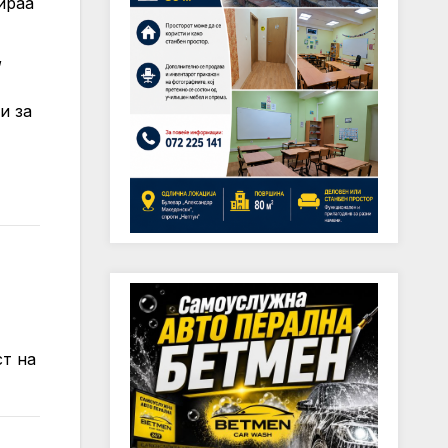
ираа
,
и за
ст на