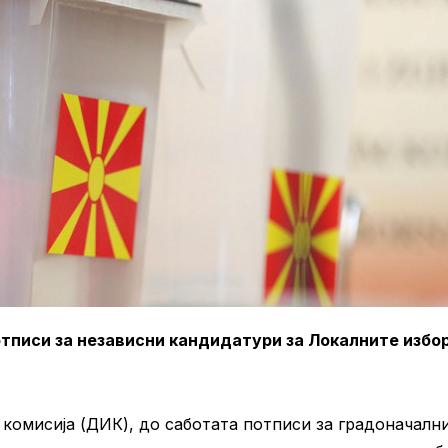
отписи за независни кандидатури за Локалните избо
комисија (ДИК), до саботата потписи за градоначалн