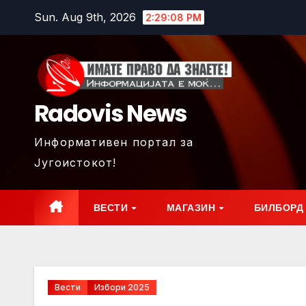
Skip
Sun. Aug 9th, 2026
2:29:10 PM
to
content
Radovis News
Информативен портал за
Југоистокот!
ВЕСТИ
МАГАЗИН
БИЛБОРД
Вести
Избори 2025