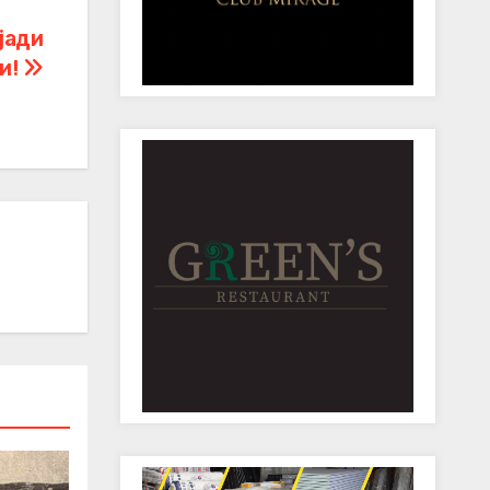
јади
и!