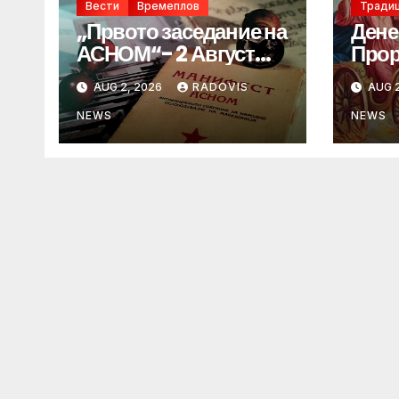
Вести
Времеплов
Традиц
„Првото заседание на
Дене
АСНОМ“- 2 Август
Прор
1944 год.
„ИЛ
AUG 2, 2026
RADOVIS
AUG 2
NEWS
NEWS