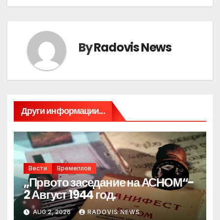
By
Radovis News
Други информации...
Вести
Времеплов
„Првото заседание на АСНОМ“-
2 Август 1944 год.
AUG 2, 2026
RADOVIS NEWS