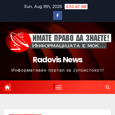
Skip
Sun. Aug 9th, 2026
4:52:50 AM
to
content
Radovis News
Информативен портал за Југоистокот!