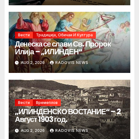
Вести
Традиција, Обичаи И Култура
Денеска се слави Св. Пророк
Илија – „ИЛИНДЕН“
AUG 2, 2026
RADOVIS NEWS
Вести
Времеплов
„ИЛИНДЕНСКО ВОСТАНИЕ“ – 2
Август 1903 год.
AUG 2, 2026
RADOVIS NEWS