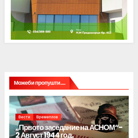
Можеби пропушти....
Вести
Времеплов
„Првото заседание на АСНОМ“-
2 Август 1944 год.