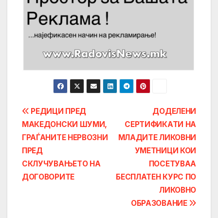
Post
РЕДИЦИ ПРЕД
ДОДЕЛЕНИ
МАКЕДОНСКИ ШУМИ,
СЕРТИФИКАТИ НА
navigation
ГРАЃАНИТЕ НЕРВОЗНИ
МЛАДИТЕ ЛИКОВНИ
ПРЕД
УМЕТНИЦИ КОИ
СКЛУЧУВАЊЕТО НА
ПОСЕТУВАА
ДОГОВОРИТЕ
БЕСПЛАТЕН КУРС ПО
ЛИКОВНО
ОБРАЗОВАНИЕ